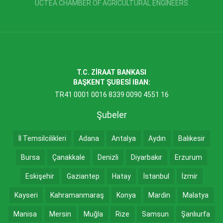
UCTEA CHAMBER OF AGRICULTURAL ENGINEERS
T.C. ZİRAAT BANKASI
BAŞKENT ŞUBESİ IBAN:
TR41 0001 0016 8339 0090 4551 16
Şubeler
İl Temsilcilikleri
Adana
Antalya
Aydın
Balıkesir
Bursa
Çanakkale
Denizli
Diyarbakır
Erzurum
Eskişehir
Gaziantep
Hatay
İstanbul
İzmir
Kayseri
Kahramanmaraş
Konya
Mardin
Malatya
Manisa
Mersin
Muğla
Rize
Samsun
Şanlıurfa