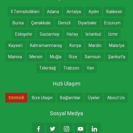
İl Temsilcilikleri
Adana
Antalya
Aydın
Balıkesir
Bursa
Çanakkale
Denizli
Diyarbakır
Erzurum
Eskişehir
Gaziantep
Hatay
İstanbul
İzmir
Kayseri
Kahramanmaraş
Konya
Mardin
Malatya
Manisa
Mersin
Muğla
Rize
Samsun
Şanlıurfa
Tekirdağ
Trabzon
Van
Hızlı Ulaşım
tmmob
Bize Ulaşın
Bağlantılar
Üyeler
About Us
Sosyal Medya