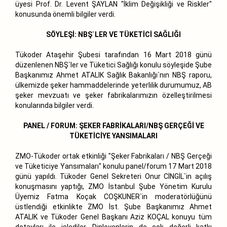
üyesi Prof. Dr. Levent ŞAYLAN "İklim Değişikliği ve Riskler"
konusunda önemli bilgiler verdi.
SÖYLEŞİ: NBŞ`LER VE TÜKETİCİ SAĞLIĞI
Tükoder Ataşehir Şubesi tarafından 16 Mart 2018 günü
düzenlenen NBŞ`ler ve Tüketici Sağlığı konulu söyleşide Şube
Başkanımız Ahmet ATALIK Sağlık Bakanlığı`nın NBŞ raporu,
ülkemizde şeker hammaddelerinde yeterlilik durumumuz, AB
şeker mevzuatı ve şeker fabrikalarımızın özelleştirilmesi
konularında bilgiler verdi.
PANEL / FORUM: ŞEKER FABRİKALARI/NBŞ GERÇEĞİ VE
TÜKETİCİYE YANSIMALARI
ZMO-Tükoder ortak etkinliği "Şeker Fabrikaları / NBŞ Gerçeği
ve Tüketiciye Yansımaları" konulu panel/forum 17 Mart 2018
günü yapıldı. Tükoder Genel Sekreteri Onur CİNGİL`in açılış
konuşmasını yaptığı, ZMO İstanbul Şube Yönetim Kurulu
Üyemiz Fatma Koçak COŞKUNER`in moderatörlüğünü
üstlendiği etkinlikte ZMO İst. Şube Başkanımız Ahmet
ATALIK ve Tükoder Genel Başkanı Aziz KOÇAL konuyu tüm
detayları ile işlediler. Dinleyenlerin de çok değerli katkı