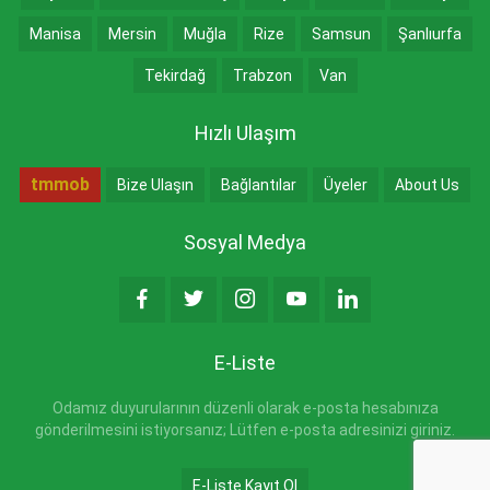
Manisa
Mersin
Muğla
Rize
Samsun
Şanlıurfa
Tekirdağ
Trabzon
Van
Hızlı Ulaşım
tmmob
Bize Ulaşın
Bağlantılar
Üyeler
About Us
Sosyal Medya
E-Liste
Odamız duyurularının düzenli olarak e-posta hesabınıza
gönderilmesini istiyorsanız; Lütfen e-posta adresinizi giriniz.
E-Liste Kayıt Ol