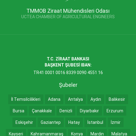
TMMOB Ziraat Mühendisleri Odası
UCTEA CHAMBER OF AGRICULTURAL ENGINEERS
T.C. ZİRAAT BANKASI
BAŞKENT ŞUBESİ IBAN:
TR41 0001 0016 8339 0090 4551 16
Şubeler
İl Temsilcilikleri
Adana
Antalya
Aydın
Balıkesir
Bursa
Çanakkale
Denizli
Diyarbakır
Erzurum
Eskişehir
Gaziantep
Hatay
İstanbul
İzmir
Kayseri
Kahramanmaraş
Konya
Mardin
Malatya