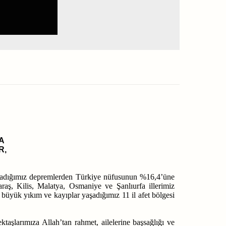
A
R,
aşadığımız depremlerden Türkiye nüfusunun %16,4’üne
aş, Kilis, Malatya, Osmaniye ve Şanlıurfa illerimiz
i büyük yıkım ve kayıplar yaşadığımız 11 il afet bölgesi
taşlarımıza Allah’tan rahmet, ailelerine başsağlığı ve