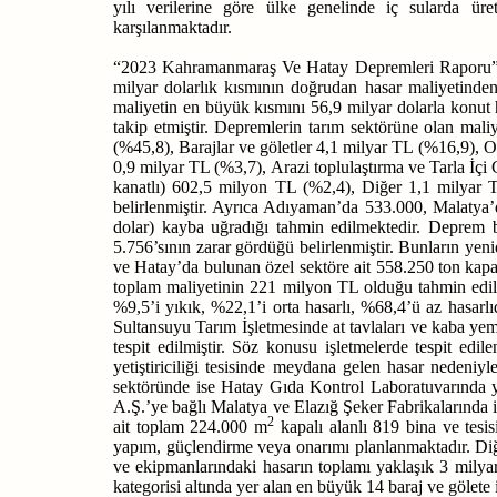
yılı verilerine göre ülke genelinde iç sularda üret
karşılanmaktadır.
“2023 Kahramanmaraş Ve Hatay Depremleri Raporu”na g
milyar dolarlık kısmının doğrudan hasar maliyetinden
maliyetin en büyük kısmını 56,9 milyar dolarla konut h
takip etmiştir. Depremlerin tarım sektörüne olan maliy
(%45,8), Barajlar ve göletler 4,1 milyar TL (%16,9), 
0,9 milyar
TL (%3,7), Arazi toplulaştırma ve Tarla İçi
kanatlı) 602,5 milyon TL (%2,4), Diğer
1,1 milyar 
belirlenmiştir. Ayrıca Adıyaman’da 533.000, Malatya’
dolar) kayba uğradığı tahmin edilmektedir. Deprem 
5.756’sının zarar gördüğü belirlenmiştir. Bunların y
ve Hatay’da bulunan özel sektöre ait 558.250 ton kapas
toplam maliyetinin 221 milyon TL olduğu tahmin edil
%9,5’i yıkık, %22,1’i orta hasarlı, %68,4’ü az hasa
Sultansuyu Tarım İşletmesinde at tavlaları ve kaba ye
tespit edilmiştir. Söz konusu işletmelerde tespit ed
yetiştiriciliği tesisinde meydana gelen hasar nedeni
sektöründe ise Hatay Gıda Kontrol Laboratuvarında y
A.Ş.’ye bağlı Malatya ve Elazığ Şeker Fabrikalarında
2
ait toplam 224.000 m
kapalı alanlı 819 bina ve tesis
yapım, güçlendirme veya onarımı planlanmaktadır. Di
ve ekipmanlarındaki hasarın toplamı yaklaşık 3 milyar
kategorisi altında yer alan en büyük 14 baraj ve gölete 