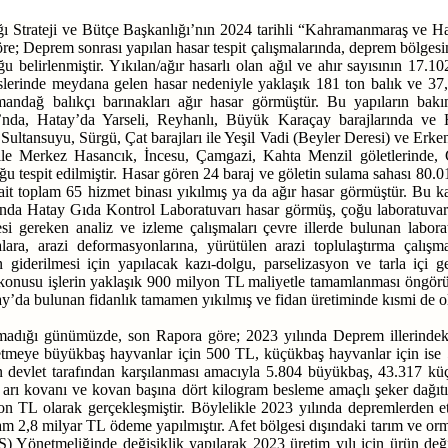
ğı Strateji ve Bütçe Başkanlığı’nın 2024 tarihli “Kahramanmaraş ve 
a göre; Deprem sonrası yapılan hasar tespit çalışmalarında, deprem bölge
 belirlenmiştir. Yıkılan/ağır hasarlı olan ağıl ve ahır sayısının 17.102
i tesislerinde meydana gelen hasar nedeniyle yaklaşık 181 ton balık ve 
mandağ balıkçı barınakları ağır hasar görmüştür. Bu yapıların ba
jı’nda, Hatay’da Yarseli, Reyhanlı, Büyük Karaçay barajlarında v
ltansuyu, Sürgü, Çat barajları ile Yeşil Vadi (Beyler Deresi) ve Erke
ile Merkez Hasancık, İncesu, Çamgazi, Kahta Menzil göletlerinde, 
u tespit edilmiştir. Hasar gören 24 baraj ve göletin sulama sahası 80.
 ait toplam 65 hizmet binası yıkılmış ya da ağır hasar görmüştür. Bu
ında Hatay Gıda Kontrol Laboratuvarı hasar görmüş, çoğu laboratuvar 
i gereken analiz ve izleme çalışmaları çevre illerde bulunan labora
a, arazi deformasyonlarına, yürütülen arazi toplulaştırma çalışmal
iderilmesi için yapılacak kazı-dolgu, parselizasyon ve tarla içi gel
konusu işlerin yaklaşık 900 milyon TL maliyetle tamamlanması öngörül
y’da bulunan fidanlık tamamen yıkılmış ve fidan üretiminde kısmi de 
nmadığı günümüzde, son Rapora göre; 2023 yılında Deprem illerindeki
işletmeye büyükbaş hayvanlar için 500 TL, küçükbaş hayvanlar için is
arının devlet tarafından karşılanması amacıyla 5.804 büyükbaş, 43.317 
on arı kovanı ve kovan başına dört kilogram besleme amaçlı şeker dağıt
on TL olarak gerçekleşmiştir. Böylelikle 2023 yılında depremlerden et
plam 2,8 milyar TL ödeme yapılmıştır. Afet bölgesi dışındaki tarım ve or
) Yönetmeliğinde değişiklik yapılarak 2023 üretim yılı için ürün değ