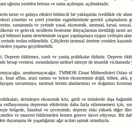
ant uğruna yeniden betona ve ranta açılmıştır, açılmaktadır.
in tarım ve gıdaya etkileri bütüncül bir yaklaşımla ivedilikle ele al
erkezi yönetim ve yerel yönetim eşgüdümünde gerekli çalışmaların ge
zerine, zamanında ve yerinde yasal, ekonomik, tarımsal, kırsal, sosyal
enin ve gelecek nesillerin beslenme ihtiyaçlarının üretildiği tarım ar
ençli bilimsel kamu denetiminde uygun yapılaşmaya uygun yerleşim alanla
ine yerinde teslim edilmelidir. Çiftçilerin tarımsal üretime yeniden kaz
kmeden yaşama geçirilmelidir.
i; Deprem öldürmez, yanlı ve yanlış politikalar öldürür. Deprem öld
hesap vermesi, sorumluların tarihsel süreçte de insanlık vicdanında y
mayacağız, unutturmayacağız. TMMOB Ziraat Mühendisleri Odası olara
 İmar affını, arazi rantını ve beton ekonomisini değil; bilimi, aklı,
anlayışını savunmaya, tarımsal üretim alanlarımızı ve doğamızı kor
litikaları, derinleşen ekonomik kriz, girdi ve ürünlerde dışa bağımlı
da enflasyonuna depremin etkilerinin daha fazla eklenmemesi için, so
te bölgede, İstanbul ve çevresinde, deprem riski yüksek diğer ille
cikmeden ve mazeret bildirmeden hemen göreve davet ediyoruz.
Bir da
ikte dayanışma ile yaşadığımız ağır acıları aşmak umuduyla.