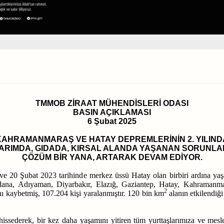
TMMOB ZİRAAT MÜHENDİSLERİ ODASI
BASIN AÇIKLAMASI
6 Şubat 2025
KAHRAMANMARAŞ VE HATAY DEPREMLERİNİN 2. YILIND
ARIMDA, GIDADA, KIRSAL ALANDA YAŞANAN SORUNLA
ÇÖZÜM BİR YANA, ARTARAK DEVAM EDİYOR.
e 20 Şubat 2023 tarihinde merkez üssü Hatay olan birbiri ardına y
dana, Adıyaman, Diyarbakır, Elazığ, Gaziantep, Hatay, Kahramanmar
2
nı kaybetmiş, 107.204 kişi yaralanmıştır. 120 bin km
alanın etkilendiğ
issederek, bir kez daha yaşamını yitiren tüm yurttaşlarımıza ve meslek