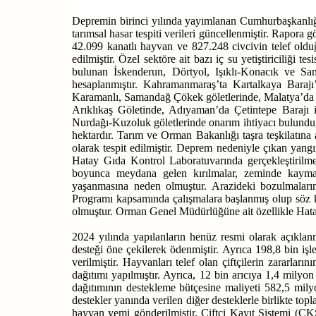
Depremin birinci yılında yayımlanan Cumhurbaşkanlı
tarımsal hasar tespiti verileri güncellenmiştir. Rapor
42.099 kanatlı hayvan ve 827.248 civcivin telef olduğu
edilmiştir. Özel sektöre ait bazı iç su yetiştiriciliğ
bulunan İskenderun, Dörtyol, Işıklı-Konacık ve Sa
hesaplanmıştır. Kahramanmaraş’ta Kartalkaya Bara
Karamanlı, Samandağ Çökek göletlerinde, Malatya’da Su
Arıklıkaş Göletinde, Adıyaman’da Çetintepe Barajı 
Nurdağı-Kuzoluk göletlerinde onarım ihtiyacı bulunduğ
hektardır. Tarım ve Orman Bakanlığı taşra teşkilatına
olarak tespit edilmiştir. Deprem nedeniyle çıkan yang
Hatay Gıda Kontrol Laboratuvarında gerçekleştirilmes
boyunca meydana gelen kırılmalar, zeminde kaymalar
yaşanmasına neden olmuştur. Arazideki bozulmaların g
Programı kapsamında çalışmalara başlanmış olup söz 
olmuştur. Orman Genel Müdürlüğüne ait özellikle Hata
2024 yılında yapılanların henüz resmi olarak açıkla
desteği öne çekilerek ödenmiştir. Ayrıca 198,8 bin 
verilmiştir. Hayvanları telef olan çiftçilerin zararl
dağıtımı yapılmıştır. Ayrıca, 12 bin arıcıya 1,4 mily
dağıtımının destekleme bütçesine maliyeti 582,5 mily
destekler yanında verilen diğer desteklerle birlikte to
hayvan yemi gönderilmiştir. Çiftçi Kayıt Sistemi (ÇKS