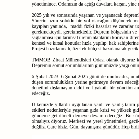
yönetimince, Odamızın da açtığı davalara karşın, yine r
2025 yılı ve sonrasında yaşanan ve yaşanacak depremler
Sürecin uzun soluklu bir yol olacağını düşünerek m
kayıpları yanında, maddi fiziki hasarlar ve zararlar ü
gerekmekteydi, gerekmektedir. Deprem bölgesinin ve ülk
sağlanması için tarımsal üretim alanlarını koruyan dir
kentsel ve kırsal konutlar hızla yapılıp, hak sahipler
Projesi hazırlanmalı, özel ek bütçesi hazırlanarak geci
TMMOB Ziraat Mühendisleri Odası olarak
diyoruz k
Depremin somut sorumlularının günümüzde yargı önünde 
6 Şubat 2023. 6 Şubat 2025 günü de unutmadık, unut
düşen sorumlulukları yerine getirmeye devam edeceğiz.
denetimi dışlamayan ciddi ve liyakatlı bir yönetim 
edeceğiz.
Ülkemizde yıllardır uygulanan yanlı ve yanlış tarım po
etkileri nedenleriyle yaşanan gıda krizi ve yüksek gı
gündeme getirilmeli demeye devam edeceğiz. Bu süreç
olmalıyız diyoruz. Merkezi ve yerel yönetimleri, ge
değiliz. Çare biziz. Gün, dayanışma günüdür. Hep birl