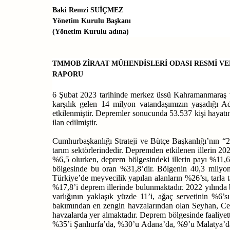
Baki Remzi SUİÇMEZ
Yönetim Kurulu Başkanı
(Yönetim Kurulu adına)
TMMOB ZİRAAT MÜHENDİSLERİ ODASI RESMİ VER
RAPORU
6 Şubat 2023 tarihinde merkez üssü Kahramanmaraş v
karşılık gelen 14 milyon vatandaşımızın yaşadığı A
etkilenmiştir. Depremler sonucunda 53.537 kişi hayatı
ilan edilmiştir.
Cumhurbaşkanlığı Strateji ve Bütçe Başkanlığı’nın “2
tarım sektörlerindedir. Depremden etkilenen illerin 2
%6,5 olurken, deprem bölgesindeki illerin payı %11,6 
bölgesinde bu oran %31,8’dir. Bölgenin 40,3 milyon d
Türkiye’de meyvecilik yapılan alanların %26’sı, tarla
%17,8’i deprem illerinde bulunmaktadır. 2022 yılında 
varlığının yaklaşık yüzde 11’i, ağaç servetinin %6’
bakımından en zengin havzalarından olan Seyhan, Ceyh
havzalarda yer almaktadır. Deprem bölgesinde faaliyett
%35’i Şanlıurfa’da, %30’u Adana’da, %9’u Malatya’da,