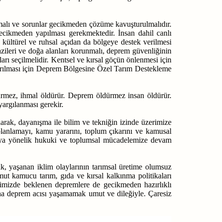
ınmalı ve sorunlar gecikmeden çözüme kavuşturulmalıdır.
cikmeden yapılması gerekmektedir. İnsan dahil canlı
, kültürel ve ruhsal açıdan da bölgeye destek verilmesi
azileri ve doğa alanları korunmalı, deprem güvenliğinin
rı seçilmelidir. Kentsel ve kırsal göçün önlenmesi için
andırılması için Deprem Bölgesine Özel Tarım Destekleme
ürmez, ihmal öldürür. Deprem öldürmez insan öldürür.
argılanması gerekir.
k, dayanışma ile bilim ve tekniğin izinde üzerimize
 planlamayı, kamu yararını, toplum çıkarını ve kamusal
umaya yönelik hukuki ve toplumsal mücadelemize devam
lık, yaşanan iklim olaylarının tarımsal üretime olumsuz
mut kamucu tarım, gıda ve kırsal kalkınma politikaları
rimizde beklenen depremlere de gecikmeden hazırlıklı
ha deprem acısı yaşamamak umut ve dileğiyle. Çaresiz