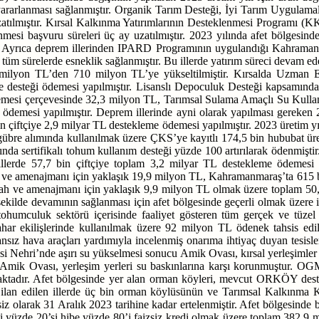
ararlanması sağlanmıştır. Organik Tarım Desteği, İyi Tarım Uygulama
uzatılmıştır. Kırsal Kalkınma Yatırımlarının Desteklenmesi Programı 
lenmesi başvuru süreleri üç ay uzatılmıştır. 2023 yılında afet bölge
r. Ayrıca deprem illerinden IPARD Programının uygulandığı Kahramanm
tüm sürelerde esneklik sağlanmıştır. Bu illerde yatırım süreci devam ed
milyon TL’den 710 milyon TL’ye yükseltilmiştir. Kırsalda Uzman El
desteği ödemesi yapılmıştır. Lisanslı Depoculuk Desteği kapsamında 
eklemesi çerçevesinde 32,3 milyon TL, Tarımsal Sulama Amaçlı Su Kull
emesi yapılmıştır. Deprem illerinde ayni olarak yapılması gereken 202
n çiftçiye 2,9 milyar TL destekleme ödemesi yapılmıştır. 2023 üretim yıl
übre alımında kullanılmak üzere ÇKS’ye kayıtlı 174,5 bin hububat üre
ılında sertifikalı tohum kullanım desteği yüzde 100 artırılarak ödenmiş
illerde 57,7 bin çiftçiye toplam 3,2 milyar TL destekleme ödemesi
 ve amenajmanı için yaklaşık 19,9 milyon TL, Kahramanmaraş’ta 615 b
h ve amenajmanı için yaklaşık 9,9 milyon TL olmak üzere toplam 50,8 
r şekilde devamının sağlanması için afet bölgesinde geçerli olmak üzere 
umculuk sektörü içerisinde faaliyet gösteren tüm gerçek ve tüzel kiş
ahar ekilişlerinde kullanılmak üzere 92 milyon TL ödenek tahsis edil
nsız hava araçları yardımıyla incelenmiş onarıma ihtiyaç duyan tesisl
Asi Nehri’nde aşırı su yükselmesi sonucu Amik Ovası, kırsal yerleşimler 
ş, Amik Ovası, yerleşim yerleri su baskınlarına karşı korunmuştur. OGM
maktadır. Afet bölgesinde yer alan orman köyleri, mevcut ORKÖY des
esi ilan edilen illerde üç bin orman köylüsünün ve Tarımsal Kalkınma 
 olarak 31 Aralık 2023 tarihine kadar ertelenmiştir. Afet bölgesinde
emeli yüzde 20’si hibe yüzde 80’i faizsiz kredi olmak üzere toplam 38