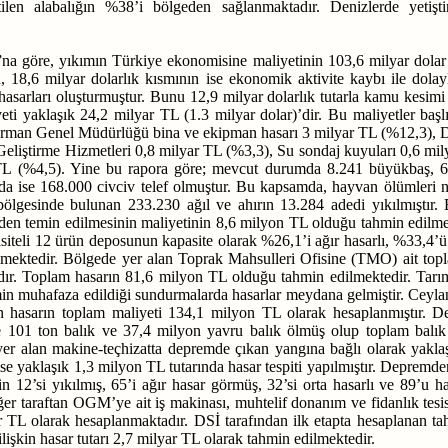
ilen alabalığın %38’i bölgeden sağlanmaktadır. Denizlerde yetiştir
öre, yıkımın Türkiye ekonomisine maliyetinin 103,6 milyar dolar dü
, 18,6 milyar dolarlık kısmının ise ekonomik aktivite kaybı ile dola
asarları oluşturmuştur. Bunu 12,9 milyar dolarlık tutarla kamu kesimi h
eti yaklaşık 24,2 milyar TL (1.3 milyar dolar)’dir. Bu maliyetler başl
Orman Genel Müdürlüğü bina ve ekipman hasarı 3 milyar TL (%12,3), DSİ 
 Geliştirme Hizmetleri 0,8 milyar TL (%3,3), Su sondaj kuyuları 0,6 m
TL (%4,5).
Yine bu rapora göre; mevcut durumda 8.241 büyükbaş, 6
da ise 168.000 civciv telef olmuştur. Bu kapsamda, hayvan ölümleri ne
bölgesinde bulunan 233.230 ağıl ve ahırın 13.284 adedi yıkılmıştır.
eniden temin edilmesinin maliyetinin 8,6 milyon TL olduğu tahmin edil
iteli 12 ürün deposunun kapasite olarak %26,1’i ağır hasarlı, %33,4’ü or
mektedir. Bölgede yer alan Toprak Mahsulleri Ofisine (TMO) ait topl
rlıdır. Toplam hasarın 81,6 milyon TL olduğu tahmin edilmektedir. T
min muhafaza edildiği sundurmalarda hasarlar meydana gelmiştir. Ceylan
ilen hasarın toplam maliyeti 134,1 milyon TL olarak hesaplanmıştır. D
yle 101 ton balık ve 37,4 milyon yavru balık ölmüş olup toplam balı
er alan makine-teçhizatta depremde çıkan yangına bağlı olarak yaklaş
 ise yaklaşık 1,3 milyon TL tutarında hasar tespiti yapılmıştır. Depr
in 12’si yıkılmış, 65’i ağır hasar görmüş, 32’si orta hasarlı ve 89’u ha
ğer taraftan OGM’ye ait iş makinası, muhtelif donanım ve fidanlık te
 TL olarak hesaplanmaktadır. DSİ tarafından ilk etapta hesaplanan tahm
ilişkin hasar tutarı 2,7 milyar TL olarak tahmin edilmektedir.