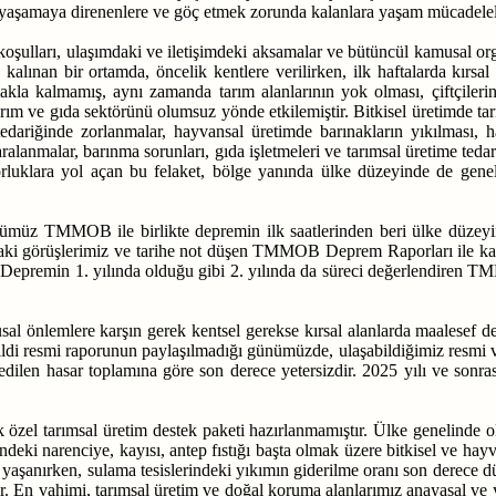
ede yaşamaya direnenlere ve göç etmek zorunda kalanlara yaşam mücadelel
ulları, ulaşımdaki ve iletişimdeki aksamalar ve bütüncül kamusal org
alınan bir ortamda, öncelik kentlere verilirken, ilk haftalarda kırsal
akla kalmamış, aynı zamanda tarım alanlarının yok olması, çiftçileri
tarım ve gıda sektörünü olumsuz yönde etkilemiştir.
Bitkisel üretimde ta
tedariğinde zorlanmalar, hayvansal üretimde barınakların yıkılması,
ralanmalar, barınma sorunları, gıda işletmeleri ve tarımsal üretime ted
rluklara yol açan b
u felaket, bölge yanında ülke düzeyinde de gene
üz TMMOB ile birlikte depremin ilk saatlerinden beri ülke düzeyind
adaki görüşlerimiz ve tarihe not düşen TMMOB Deprem Raporları ile k
ık. Depremin 1. yılında olduğu gibi 2. yılında da süreci değerlendire
sal önlemlere karşın gerek kentsel gerekse kırsal alanlarda maalesef de
ildi resmi raporunun paylaşılmadığı günümüzde, ulaşabildiğimiz resmi ve
dilen hasar toplamına göre son derece yetersizdir. 2025 yılı ve sonra
 özel tarımsal üretim destek paketi hazırlanmamıştır. Ülke genelinde 
rindeki narenciye, kayısı, antep fıstığı başta olmak üzere bitkisel ve hayv
yaşanırken, sulama tesislerindeki yıkımın giderilme oranı son derece düş
tir. En vahimi, tarımsal üretim ve doğal koruma alanlarımız anayasal v