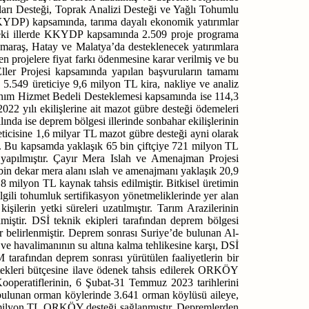
ları Desteği, Toprak Analizi Desteği ve Yağlı Tohumlu
(KKYDP) kapsamında, tarıma dayalı ekonomik yatırımlar
sindeki illerde KKYDP kapsamında 2.509 proje programa
araş, Hatay ve Malatya’da desteklenecek yatırımlara
en projelere fiyat farkı ödenmesine karar verilmiş ve bu
ler Projesi kapsamında yapılan başvuruların tamamı
5.549 üreticiye 9,6 milyon TL kira, nakliye ve analiz
anım Hizmet Bedeli Desteklemesi kapsamında ise 114,3
2 yılı ekilişlerine ait mazot gübre desteği ödemeleri
ında ise deprem bölgesi illerinde sonbahar ekilişlerinin
ticisine 1,6 milyar TL mazot gübre desteği ayni olarak
tir. Bu kapsamda yaklaşık 65 bin çiftçiye 721 milyon TL
 yapılmıştır. Çayır Mera Islah ve Amenajman Projesi
in dekar mera alanı ıslah ve amenajmanı yaklaşık 20,9
milyon TL kaynak tahsis edilmiştir. Bitkisel üretimin
ilgili tohumluk sertifikasyon yönetmeliklerinde yer alan
ilerin yetki süreleri uzatılmıştır. Tarım Arazilerinin
miştir. DSİ teknik ekipleri tarafından deprem bölgesi
er belirlenmiştir. Deprem sonrası Suriye’de bulunan Al-
ve havalimanının su altına kalma tehlikesine karşı, DSİ
 tarafından deprem sonrası yürütülen faaliyetlerin bir
tekleri bütçesine ilave ödenek tahsis edilerek ORKÖY
Kooperatiflerinin, 6 Şubat-31 Temmuz 2023 tarihlerini
 bulunan orman köylerinde 3.641 orman köylüsü aileye,
2,9 milyon TL ORKÖY desteği sağlanmıştır. Depremlerden