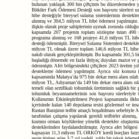
bulunan yaklaşık 300 bin çiftçinin bu düzenlemeden y
Bitkiler Fark Ödemesi Desteği son başvuru
süreleri 
hibe desteğiyle bireysel sulama sistemlerinin destek
alınmış ve 304,5 milyon TL hibe ödemesi yapılmıştı
ilişkin olarak proje sahiplerinin uymak zorunda olduğu 
kapsamda 207 projenin toplam sözleşme tutarı 490 
programa alınmış ve 168 projeye 41,6 milyon TL hibe 
desteği ödenmiştir. Bireysel Sulama Sistemleri dest
milyon TL olmak üzere toplam 146,6 milyon TL hibe öd
nakdi olarak gerçekleştirilmiştir. Bu kapsamda 301,5 bi
başladığı dönemde en fazla ihtiyaç duyulan mazot ve g
ödenmiştir. Afet bölgesindeki çiftçilere 2023 üretim y
destekleme ödemesi yapılmıştır. Ayrıca söz konusu 
kapsamında Malatya’da 975 bin dekar mera alanı ıslah
milyon TL, Adıyaman’da 149 bin dekar mera alanı ısla
temeli olan sertifikalı tohumluk üretiminin sağlıklı bi
tohumluk beyannamelerinin son başvuru süreleriyle toh
Kullanımın Etkinleştirilmesi Projesi kapsamında ilkb
içerisinde kalan 140 depolama tesisi gözlemsel ve insa
Rastan Barajının tedbir amaçlı boşaltılması sebebiyle 
tarafından çalışma yapılarak gerekli tedbirler alınmı
kısmını orman köylülerine yönelik destekler oluştur
desteklerinden faydalandırılmıştır. Ayrıca afet bölg
kapsayan 11,3 milyon TL ORKÖY kredi borçları faizsiz
proje türüne göre 3-7 yıl vadeli, yılda bir taksit öd