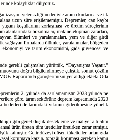
erinde kolaylıklar diliyoruz.
anizasyon yetersizliği nedeniyle arama kurtarma ve ilk
 alana uzun süre erişilememiştir. Depremler, can kaybı
n yaşam koşullarının zorlaşması ve üretim süreçlerinin
rım alanlarındaki bozulmalar, makine-ekipman zararları,
 hayvan ölümleri ve yaralanmaları, yem ve diğer girdi
arik sağlayan firmalarda ölümler, yaralanmalar, bölgeden
l ekonomiyi ve tarım ekonomisini, gıda güvencesi ve
e gerekli çalışmaları yürüttük, “Dayanışma Yaşatır.”
amuoyunu doğru bilgilendirmeye çalıştık, somut çözüm
n TMMOB Raporu’nda görüşlerimizin yer aldığı ekteki Oda
premlerin 2. yılında da sarılamamıştır. 2023 yılında ne
rilere göre, t
arım sektörüne deprem kapsamında 2023
sı hedefleri de tarımdaki yıkımın giderilmesine yönelik
olduğu gibi genel düşük destekleme ve maliyet altı alım
ansal ürün üreten tüm üreticiler üretirken zarar etmiştir.
ük kalmıştır. Gelir düzeyi düşen tüketiciler, artan gıda
e yasal korumaya karşın, toprağı koruması gereken kamu