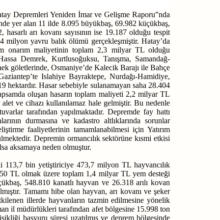
Hatay Depremleri Yeniden İmar ve Gelişme Raporu”nda
sinde yer alan 11 ilde 8.095 büyükbaş, 69.982 küçükbaş,
, hasarlı arı kovanı sayısının ise 19.187 olduğu tespit
37,4 milyon yavru balık ölümü gerçekleşmiştir. Hatay’da
kım onarım maliyetinin toplam 2,3 milyar TL olduğu
e Hassa Demrek, Kurtlusoğuksu, Tanışma, Samandağ-
nek göletlerinde, Osmaniye’de Kalecik Barajı ile Bahçe
Gaziantep’te Islahiye Bayraktepe, Nurdağı-Hamidiye,
019 hektardır. Hasar sebebiyle sulanamayan saha 28.404
 kapsamda oluşan hasarın toplam maliyeti 2,2 milyar TL
alet ve cihazı kullanılamaz hale gelmiştir. Bu nedenle
tuvarlar tarafından yapılmaktadır. Depremde fay hattı
arının durmasına ve kadastro altlıklarında sorunlar
iştirme faaliyetlerinin tamamlanabilmesi için Yatırım
mektedir. Depremin ormancılık sektörüne kısmi etkisi
olsa aksamaya neden olmuştur.
 113,7 bin yetiştiriciye 473,7 milyon TL hayvancılık
e 50 TL olmak üzere toplam 1,4 milyar TL yem desteği
küçükbaş, 548.810 kanatlı hayvan ve 26.318 arılı kovan
ılmıştır. Tamamı hibe olan hayvan, arı kovanı ve şeker
kilenen illerde hayvanların tazmin edilmesine yönelik
man il müdürlükleri tarafından afet bölgesine 15.998 ton
işikliği başvuru süresi uzatılmış ve deprem bölgesinde