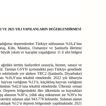
 VE 2025 YILI YAPILANLARIN DEĞERLENDİRMESİ
aşadığımız depremlerden Türkiye nüfusunun %16,4’üne
aş, Kilis, Malatya, Osmaniye ve Şanlıurfa illerimiz
i büyük yıkım ve kayıplar yaşadığımız 11 il afet bölgesi
ıklı üretim faaliyetleri sırasıyla, hizmet, sanayi ve
’tir. Tarımın GSYH içerisindeki payı Türkiye genelinde
ım sektöründe yer alırken TRC2 (Şanlıurfa, Diyarbakır)
in %16,9’una tekabül etmektedir. 2022 yılı itibarıyla
aş hayvan varlığının %13’ü, küçükbaş hayvan varlığının
retiminin %42,6’sına tekabül etmektedir. Ülkemiz orman
r. Deprem bölgesindeki iller ülkemizin su kaynakları
ş alanının %30’u, yıllık akış miktarının ise %39’u bu
islerden sulanan alan 943.778 hektardır. Sulanan alanın
yaklaşık %12’si deprem bölgesinde yapılmaktadır. 2021