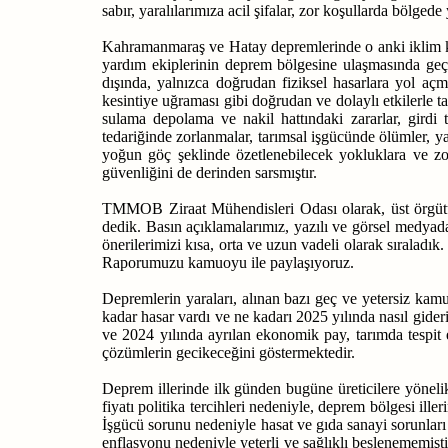
sabır, yaralılarımıza acil şifalar, zor koşullarda bölg
Kahramanmaraş ve Hatay depremlerinde o anki iklim koş
yardım ekiplerinin deprem bölgesine ulaşmasında geç k
dışında, yalnızca doğrudan fiziksel hasarlara yol açm
kesintiye uğraması gibi doğrudan ve dolaylı etkilerle 
sulama depolama ve nakil hattındaki zararlar, girdi 
tedariğinde zorlanmalar, tarımsal işgücünde ölümler, ya
yoğun göç şeklinde özetlenebilecek yokluklara ve zo
güvenliğini de derinden sarsmıştır.
TMMOB Ziraat Mühendisleri Odası olarak, üst örgütüm
dedik. Basın açıklamalarımız, yazılı ve görsel medy
önerilerimizi kısa, orta ve uzun vadeli olarak sıralad
Raporumuzu kamuoyu ile paylaşıyoruz.
Depremlerin yaraları, alınan bazı geç ve yetersiz kamu
kadar hasar vardı ve ne kadarı 2025 yılında nasıl gider
ve 2024 yılında ayrılan ekonomik pay, tarımda tespit e
çözümlerin gecikeceğini göstermektedir.
Deprem illerinde ilk günden bugüne üreticilere yönelik
fiyatı politika tercihleri nedeniyle, deprem bölgesi ille
İşgücü sorunu nedeniyle hasat ve gıda sanayi sorunları 
enflasyonu nedeniyle yeterli ve sağlıklı beslenememiş