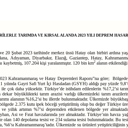
İLERLE TARIMDA VE KIRSAL ALANDA 2023 YILI DEPREM HASARI
e 20 Şubat 2023 tarihinde merkez üssü Hatay olan birbiri ardına y
dana, Adıyaman, Diyarbakır, Elazığ, Gaziantep, Hatay, Kahramanmar
2
nı kaybetmiş, 107.204 kişi yaralanmıştır. 120 bin km
alanın etkilendiğ
023 Kahramanmaraş ve Hatay Depremleri Raporu”na göre; Bölgede ağırl
021 yılında Gayri Safi Yurt İçi Hasıladan (GSYH) aldığı pay yüzde 9,8
ile çok daha yüksektir. Türkiye’de istihdam edilenlerin %17,2’si tar
ekar büyüklükteki tarım arazisi varlığı ülkemizdeki tarım arazilerin
 tarımı alanının %16,2’si bu illerde bulunmaktadır. Ülkemizde büyükb
bölgede 2.375 kutu ipek böceği yetiştirilmiş olup bu değer Türkiye ü
sı ve yıllık artımın %7’si depremden etkilenen bölgede yer almaktadı
an, Asi ve Fırat havzalarında yer almaktadır. Türkiye’nin havza yağı
e olan 140 depolama tesisi ve 234 sulama tesisi bulunmaktadır. Bu tes
 %6’sı Kahramanmaraş’tadır. Ülkemizde su ürünleri yetiştiriciliğinin 