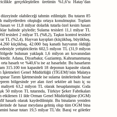
icilikle gerçekleştirilen üretimin %1,6’sı Hatay’dan
zeyinde olabileceği tahmin edilmiştir. Bu tutarın 85
ylı maliyetlerden oluştuğu ortaya konulmuştur. Toplam
asarı ve 11,8 milyar dolarlık tutarla özel kesim hasarı
ıklar halinde şöyledir;
Sulama tesisleri 11,1 milyar TL
tesisleri 2 milyar TL (%8,2), Taşkın kontrol tesisleri
ilyar TL (%2,4), Hayvan kayıpları (küçükbaş, büyükbaş,
4.260 küçükbaş, 42.000 baş kanatlı hayvanın öldüğü
deniyle yetiştiricilerin 602,5 milyon TL (31,9 milyon
 Bölgede bulunan yaklaşık 1,6 milyon arı kovanından
mektedir. Adana, Diyarbakır, Gaziantep, Kahramanmaraş
ta hasarlı ve %40,6’sı ise az hasarlıdır. Bu hasarların
am 315.100 ton kapasiteli 18 deponun kapasite olarak
arım İşletmeleri Genel Müdürlüğü (TİGEM)’nün Malatya
pınar Tarım İşletmesinde ise sulama ünitelerinde hasar
eprem bölgesinde yer alan özel sektöre ait bazı iç su
k maliyeti 63,2 milyon TL olarak hesaplanmıştır. Gıda
ık 50 milyon TL tutarında, Türkiye Şeker Fabrikaları
emden etkilenen 11 ilde Orman Genel Müdürlüğüne (OGM)
fif hasarlı olarak kaydedilmiştir. Bu binaların yeniden
sislerinde de hasar meydana gelmiş olup tüm OGM bina
ini hasar tutarı 19,5 milyar TL’dir. Baraj ve göletler