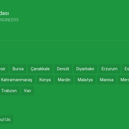
dası
ENGINEERS
esir
Bursa
Çanakkale
Denizli
Diyarbakır
Erzurum
Es
Kahramanmaraş
Konya
Mardin
Malatya
Manisa
Mer
Trabzon
Van
ut Us