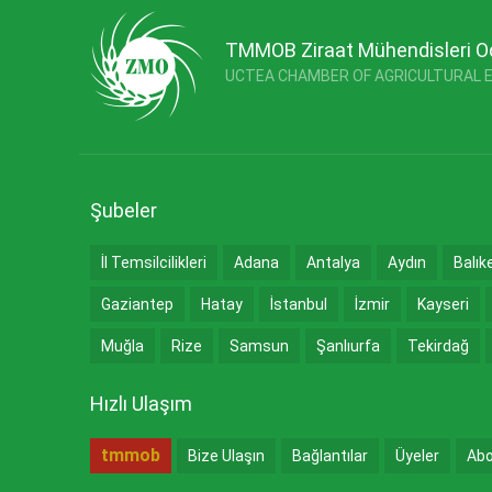
TMMOB Ziraat Mühendisleri O
UCTEA CHAMBER OF AGRICULTURAL 
Şubeler
İl Temsilcilikleri
Adana
Antalya
Aydın
Balık
Gaziantep
Hatay
İstanbul
İzmir
Kayseri
Muğla
Rize
Samsun
Şanlıurfa
Tekirdağ
Hızlı Ulaşım
tmmob
Bize Ulaşın
Bağlantılar
Üyeler
Abo