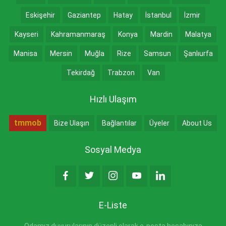
Eskişehir
Gaziantep
Hatay
İstanbul
İzmir
Kayseri
Kahramanmaraş
Konya
Mardin
Malatya
Manisa
Mersin
Muğla
Rize
Samsun
Şanlıurfa
Tekirdağ
Trabzon
Van
Hızlı Ulaşım
tmmob
Bize Ulaşın
Bağlantılar
Üyeler
About Us
Sosyal Medya
E-Liste
Odamız duyurularının düzenli olarak e-posta hesabınıza