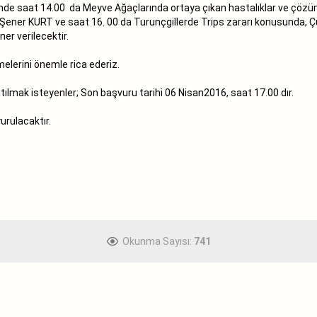
de saat 14.00 da Meyve Ağaçlarında ortaya çıkan hastalıklar ve çözü
 Şener KURT ve saat 16. 00 da Turunçgillerde Trips zararı konusunda, 
er verilecektir.
elerini önemle rica ederiz.
tılmak isteyenler; Son başvuru tarihi 06 Nisan2016, saat 17.00 dır.
urulacaktır.
Okunma Sayısı:
741