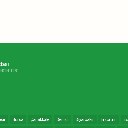
dası
ENGINEERS
esir
Bursa
Çanakkale
Denizli
Diyarbakır
Erzurum
Es