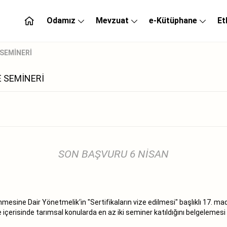
Odamız
Mevzuat
e-Kütüphane
Et
 SEMİNERİ
 SEMİNERİ
SON BAŞVURU 6 NİSAN
ine Dair Yönetmelik‘in "Sertifikaların vize edilmesi" başlıklı 17. madd
e içerisinde tarımsal konularda en az iki seminer katıldığını belgelemes