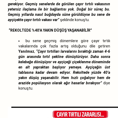
gerekiyor. Geçmiş senelerde de görülen çayır tırtılı vakasının
yetersiz ilaçlama ile bir bağlantısı yok. Doğal bir süreç bu.
Geçmiş yıllarda nasıl buğdayda süne görüldüyse bu sene de
ayçiçekte çayır tırtılı vakası var”
şeklinde konuştu.
“REKOLTEDE %40’A YAKIN DÜŞÜŞ YAŞANABİLİR”
bu sene geçmiş dönemlere göre çayır tırtılı
vakalarında çok fazla artış olduğunu dile getiren
Yanılmaz
,
“Çayır tırtılları larvalarını bıraktığı zaman 4-6
gün arasında tırtıl şekline dönüştürüyor. Daha sonra
kelebeğe dönüşüyor ve ayçiçeği çiçeklenme döneminde
en alt yapraktan başlıyor yemeye. Ayçiçeğin üst
tablasına kadar devam ediyor. Rekoltede yüzde 40’a
yakın düşüş yaşanabilir. Hem hızlı çoğalıyor hem de
arazide popülasyon olarak ağır hasarlar bırakıyor”
diye
konuştu.