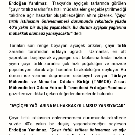
Erdoğan Yanılmaz
, Trakya’da ayçiçek tarlarında görülen
“çayır tırtılı zararlısı”na hızlı müdahaleler gerçekleştirilmediği
takdirde ağır hasarlar oluşabileceğinin altını çizerek,
“Çayır
tırtılı istilasının önlenememesi durumunda rekoltede yüzde
40’a yakın bir düşüş yaşanabilir. Bu durum ayçiçek yağlarına
muhakkak olumsuz yansıyacaktır”
dedi.
Tarlaları sarı renge boyayan ayçiçek bitkileri, çayır tırtılı
zararlısı tarafından istilaya uğradı. Uzmanlar, en alt
yapraktan başlayarak ayçiçeğin üst tablasına kadar hızlıca
yiyen çayır tırtılı zararlısı çok hızlı çoğaldığını ve arazide
popülasyon olarak ağır hasarlar bırakabildiğini söylüyor. Bu
durum ise verimin düşmesine sebebiyet veriyor.
Türkiye
Mühendis ve Mimarlar Odaları Birliği (TMMOB) Ziraat
Mühendisleri Odası Edirne İl Temsilcisi Erdoğan Yanılmaz
gazetemize dikkat çeken değerlendirmelerde bulundu.
“AYÇİÇEK YAĞLARINA MUHAKKAK OLUMSUZ YANSIYACAK”
Çayır tırtılı istilasının önlenememesi durumunda rekoltede
yüzde 40’a yakın bir düşüş yaşanabileceğini söyleyen
Erdoğan Yanılmaz,
“Çayır tırtılı istilası önlenemez ve ağır