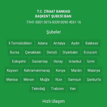
T.C. ZİRAAT BANKASI
BAŞKENT ŞUBESİ IBAN:
TR41 0001 0016 8339 0090 4551 16
Şubeler
İl Temsilcilikleri
Adana
Antalya
Aydın
Balıkesir
Bursa
Çanakkale
Denizli
Diyarbakır
Erzurum
Eskişehir
Gaziantep
Hatay
İstanbul
İzmir
Kayseri
Kahramanmaraş
Konya
Mardin
Malatya
Manisa
Mersin
Muğla
Rize
Samsun
Şanlıurfa
Tekirdağ
Trabzon
Van
Hızlı Ulaşım