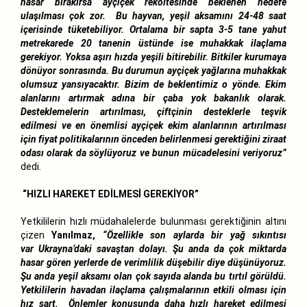
hasar bırakırsa ayçiçek rekoltesinde beklenen hedefe
ulaşılması çok zor. Bu hayvan, yeşil aksamını 24-48 saat
içerisinde tüketebiliyor. Ortalama bir sapta 3-5 tane yahut
metrekarede 20 tanenin üstünde ise muhakkak ilaçlama
gerekiyor. Yoksa aşırı hızda yeşili bitirebilir. Bitkiler kurumaya
dönüyor sonrasında. Bu durumun ayçiçek yağlarına muhakkak
olumsuz yansıyacaktır. Bizim de beklentimiz o yönde. Ekim
alanlarını artırmak adına bir çaba yok bakanlık olarak.
Desteklemelerin artırılması, çiftçinin desteklerle teşvik
edilmesi ve en önemlisi ayçiçek ekim alanlarının artırılması
için fiyat politikalarının önceden belirlenmesi gerektiğini ziraat
odası olarak da söylüyoruz ve bunun mücadelesini veriyoruz”
dedi.
“HIZLI HAREKET EDİLMESİ GEREKİYOR”
Yetkililerin hızlı müdahalelerde bulunması gerektiğinin altını
çizen
Yanılmaz,
“Özellikle son aylarda bir yağ sıkıntısı
var
Ukrayna
’daki savaştan dolayı. Şu anda da çok miktarda
hasar gören yerlerde de verimlilik düşebilir diye düşünüyoruz.
Şu anda yeşil aksamı olan çok sayıda alanda bu tırtıl görüldü.
Yetkililerin havadan ilaçlama çalışmalarının etkili olması için
hız şart. Önlemler konusunda daha hızlı hareket edilmesi