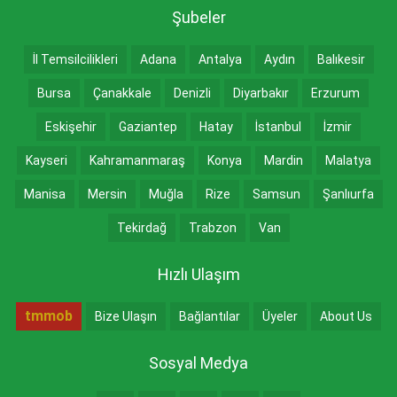
Şubeler
İl Temsilcilikleri
Adana
Antalya
Aydın
Balıkesir
Bursa
Çanakkale
Denizli
Diyarbakır
Erzurum
Eskişehir
Gaziantep
Hatay
İstanbul
İzmir
Kayseri
Kahramanmaraş
Konya
Mardin
Malatya
Manisa
Mersin
Muğla
Rize
Samsun
Şanlıurfa
Tekirdağ
Trabzon
Van
Hızlı Ulaşım
tmmob
Bize Ulaşın
Bağlantılar
Üyeler
About Us
Sosyal Medya