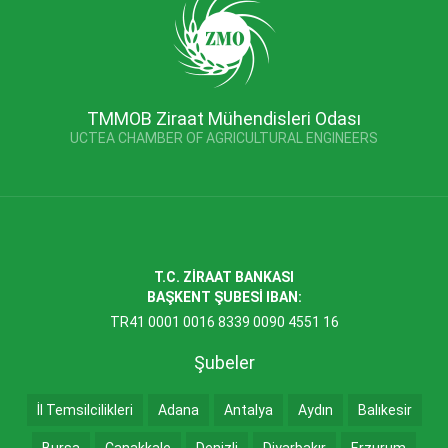
TMMOB Ziraat Mühendisleri Odası
UCTEA CHAMBER OF AGRICULTURAL ENGINEERS
T.C. ZİRAAT BANKASI
BAŞKENT ŞUBESİ IBAN:
TR41 0001 0016 8339 0090 4551 16
Şubeler
İl Temsilcilikleri
Adana
Antalya
Aydın
Balıkesir
Bursa
Çanakkale
Denizli
Diyarbakır
Erzurum