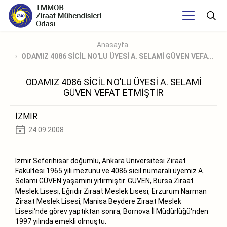
Anasayfa
ODAMIZ 4086 SİCİL NO'LU ÜYESİ A. SELAMİ GÜVEN VEFA...
ODAMIZ 4086 SİCİL NO'LU ÜYESİ A. SELAMİ
GÜVEN VEFAT ETMİŞTİR
İZMİR
24.09.2008
İzmir Seferihisar doğumlu, Ankara Üniversitesi Ziraat
Fakültesi 1965 yılı mezunu ve 4086 sicil numaralı üyemiz A.
Selami GÜVEN yaşamını yitirmiştir. GÜVEN, Bursa Ziraat
Meslek Lisesi, Eğridir Ziraat Meslek Lisesi, Erzurum Narman
Ziraat Meslek Lisesi, Manisa Beydere Ziraat Meslek
Lisesi‘nde görev yaptıktan sonra, Bornova İl Müdürlüğü‘nden
1997 yılında emekli olmuştu.