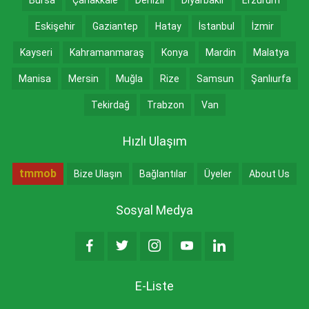
Eskişehir
Gaziantep
Hatay
İstanbul
İzmir
Kayseri
Kahramanmaraş
Konya
Mardin
Malatya
Manisa
Mersin
Muğla
Rize
Samsun
Şanlıurfa
Tekirdağ
Trabzon
Van
Hızlı Ulaşım
tmmob
Bize Ulaşın
Bağlantılar
Üyeler
About Us
Sosyal Medya
E-Liste