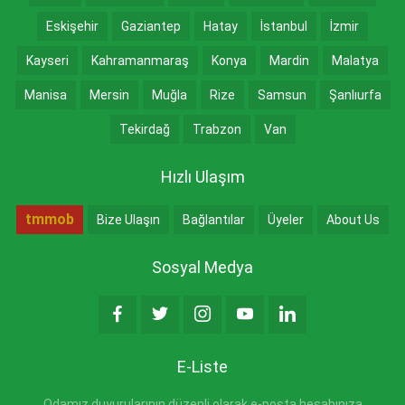
Eskişehir
Gaziantep
Hatay
İstanbul
İzmir
Kayseri
Kahramanmaraş
Konya
Mardin
Malatya
Manisa
Mersin
Muğla
Rize
Samsun
Şanlıurfa
Tekirdağ
Trabzon
Van
Hızlı Ulaşım
tmmob
Bize Ulaşın
Bağlantılar
Üyeler
About Us
Sosyal Medya
E-Liste
Odamız duyurularının düzenli olarak e-posta hesabınıza