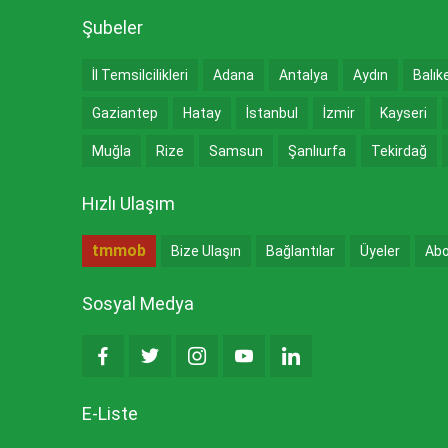
Şubeler
İl Temsilcilikleri
Adana
Antalya
Aydın
Balık
Gaziantep
Hatay
İstanbul
İzmir
Kayseri
Muğla
Rize
Samsun
Şanlıurfa
Tekirdağ
Hızlı Ulaşım
tmmob
Bize Ulaşın
Bağlantılar
Üyeler
Abo
Sosyal Medya
E-Liste