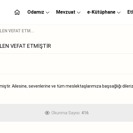
Odamız
Mevzuat
e-Kütüphane
Et
LEN VEFAT ETM...
ÖLEN VEFAT ETMİŞTİR
iştir. Ailesine, sevenlerine ve tüm meslektaşlarımıza başsağlığı dileriz
Okunma Sayısı:
416