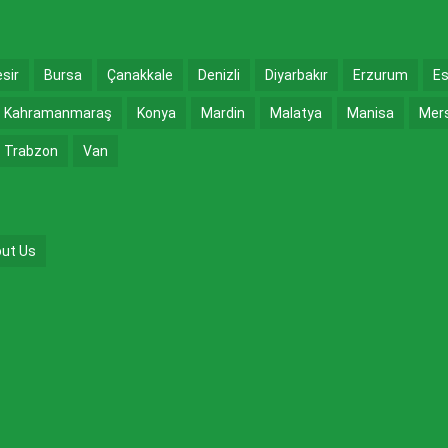
esir
Bursa
Çanakkale
Denizli
Diyarbakır
Erzurum
Es
Kahramanmaraş
Konya
Mardin
Malatya
Manisa
Mer
Trabzon
Van
ut Us