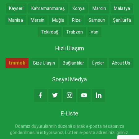
Kayseri
Kahramanmaraş
Konya
Mardin
Malatya
Manisa
Mersin
Muğla
Rize
Samsun
Şanlıurfa
Tekirdağ
Trabzon
Van
Hızlı Ulaşım
tmmob
Bize Ulaşın
Bağlantılar
Üyeler
About Us
Sosyal Medya
E-Liste
Odamız duyurularının düzenli olarak e-posta hesabınıza
gönderilmesini istiyorsanız; Lütfen e-posta adresinizi giriniz.