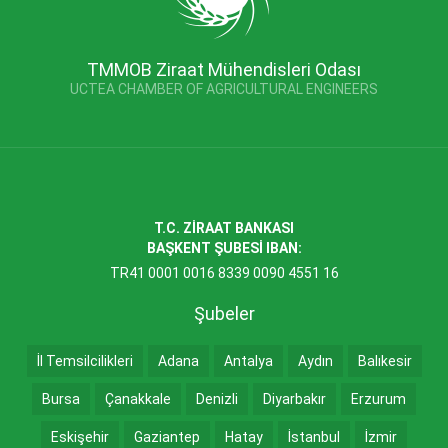
TMMOB Ziraat Mühendisleri Odası
UCTEA CHAMBER OF AGRICULTURAL ENGINEERS
T.C. ZİRAAT BANKASI
BAŞKENT ŞUBESİ IBAN:
TR41 0001 0016 8339 0090 4551 16
Şubeler
İl Temsilcilikleri
Adana
Antalya
Aydın
Balıkesir
Bursa
Çanakkale
Denizli
Diyarbakır
Erzurum
Eskişehir
Gaziantep
Hatay
İstanbul
İzmir