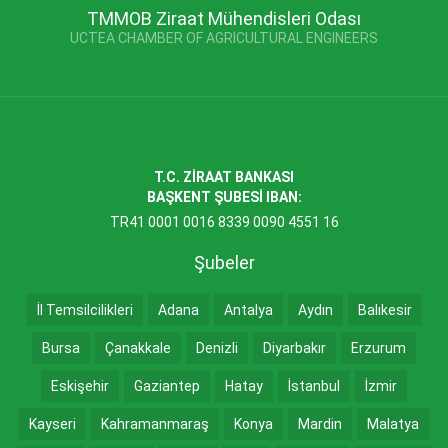
TMMOB Ziraat Mühendisleri Odası
UCTEA CHAMBER OF AGRICULTURAL ENGINEERS
T.C. ZİRAAT BANKASI
BAŞKENT ŞUBESİ IBAN:
TR41 0001 0016 8339 0090 4551 16
Şubeler
İl Temsilcilikleri
Adana
Antalya
Aydın
Balıkesir
Bursa
Çanakkale
Denizli
Diyarbakır
Erzurum
Eskişehir
Gaziantep
Hatay
İstanbul
İzmir
Kayseri
Kahramanmaraş
Konya
Mardin
Malatya