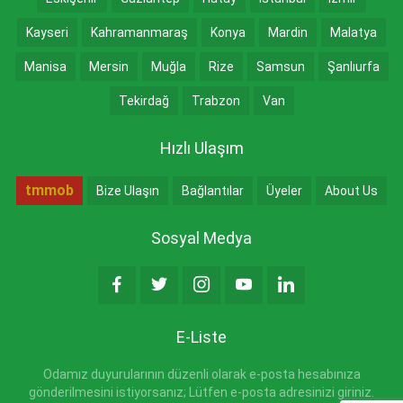
Kayseri
Kahramanmaraş
Konya
Mardin
Malatya
Manisa
Mersin
Muğla
Rize
Samsun
Şanlıurfa
Tekirdağ
Trabzon
Van
Hızlı Ulaşım
tmmob
Bize Ulaşın
Bağlantılar
Üyeler
About Us
Sosyal Medya
E-Liste
Odamız duyurularının düzenli olarak e-posta hesabınıza
gönderilmesini istiyorsanız; Lütfen e-posta adresinizi giriniz.