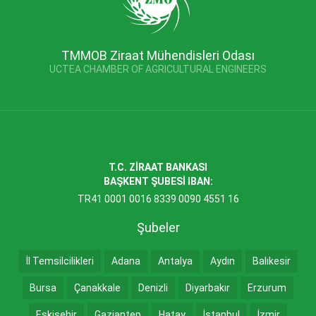
TMMOB Ziraat Mühendisleri Odası
UCTEA CHAMBER OF AGRICULTURAL ENGINEERS
T.C. ZİRAAT BANKASI
BAŞKENT ŞUBESİ IBAN:
TR41 0001 0016 8339 0090 4551 16
Şubeler
İl Temsilcilikleri
Adana
Antalya
Aydın
Balıkesir
Bursa
Çanakkale
Denizli
Diyarbakır
Erzurum
Eskişehir
Gaziantep
Hatay
İstanbul
İzmir