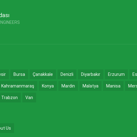
dası
ENGINEERS
esir
Bursa
Çanakkale
Denizli
Diyarbakır
Erzurum
Es
Kahramanmaraş
Konya
Mardin
Malatya
Manisa
Mer
Trabzon
Van
ut Us