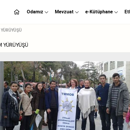
Odamız
Mevzuat
e-Kütüphane
Et
M YÜRÜYÜŞÜ
M YÜRÜYÜŞÜ