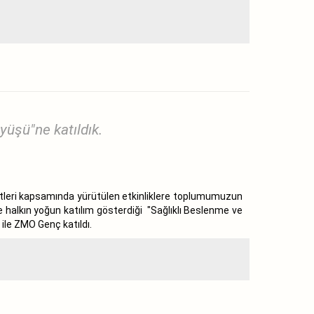
üşü"ne katıldık.
yetleri kapsamında yürütülen etkinliklere toplumumuzun
e halkın yoğun katılım gösterdiği "Sağlıklı Beslenme ve
le ZMO Genç katıldı.