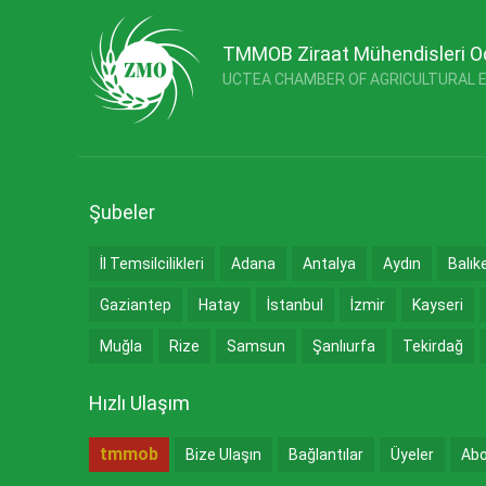
TMMOB Ziraat Mühendisleri O
UCTEA CHAMBER OF AGRICULTURAL 
Şubeler
İl Temsilcilikleri
Adana
Antalya
Aydın
Balık
Gaziantep
Hatay
İstanbul
İzmir
Kayseri
Muğla
Rize
Samsun
Şanlıurfa
Tekirdağ
Hızlı Ulaşım
tmmob
Bize Ulaşın
Bağlantılar
Üyeler
Abo