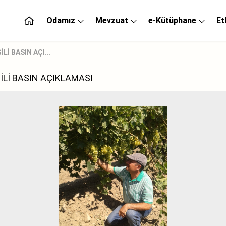
Odamız
Mevzuat
e-Kütüphane
Et
İ BASIN AÇI...
İLİ BASIN AÇIKLAMASI