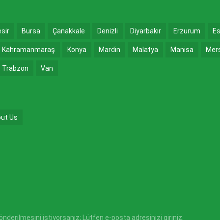
esir
Bursa
Çanakkale
Denizli
Diyarbakır
Erzurum
Es
Kahramanmaraş
Konya
Mardin
Malatya
Manisa
Mer
Trabzon
Van
ut Us
derilmesini istiyorsanız; Lütfen e-posta adresinizi giriniz.