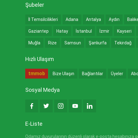
Şubeler
İl Temsilcilikleri
Adana
Antalya
Aydın
Balık
Gaziantep
Hatay
İstanbul
İzmir
Kayseri
Muğla
Rize
Samsun
Şanlıurfa
Tekirdağ
Hızlı Ulaşım
tmmob
Bize Ulaşın
Bağlantılar
Üyeler
Abo
Sosyal Medya
E-Liste
Odamız duyurularının düzenli olarak e-posta hesabınıza gön