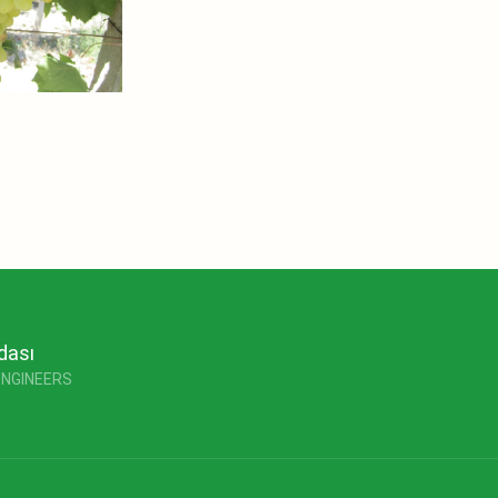
dası
ENGINEERS