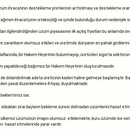
züm ihracatının destekleme primlerinin arttırılması ve destekleme ora
e rağmen ihracatçının isteksizliği ve içinde bulunduğu durum nedeniyle
 ilgilendirdiğinden üzüm piyasasının ilk açılış fiyatları bu anlamda ö
 zararlıların olumsuz etkileri ve üretimde dünyanın en pahalı girdilerini 
aflarında, bir Hakem Heyetinin bulunmayışı, üreticileri sigorta sektör
 yapabileceği bağımsız bir Hakem Heyetinin oluşturulmasıdır.
de dolandırılmak adeta üreticinin kaderi haline gelmeye başlamıştır. Ba
acilen yasal düzenlemelere ihtiyaç duyulmaktadır.
beklentimiz ise;
oldukları zirai ilaçların bekleme süresi dolmadan üzümlerini hasat etm
ak ülkemiz üzümünün imajını olumsuz etkilemekte, kuru üzümde ise veri
ri hasat etmelerinde yarar vardır.