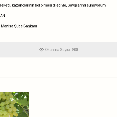
erinin bereketli, kazançlarının bol olması dileğiyle,
N
a Şube Başkanı
Okunma Sayısı:
980