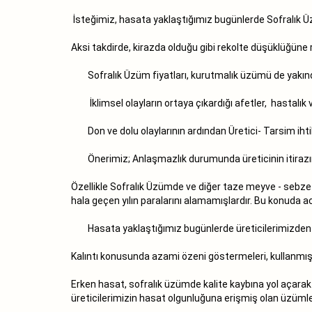
İsteğimiz, hasata yaklaştığımız bugünlerde Sofralık Ü
Aksi takdirde, kirazda olduğu gibi rekolte düşüklüğün
Sofralık Üzüm fiyatları, kurutmalık üzümü de yakından
İklimsel olayların ortaya çıkardığı afetler, hastalık ve
Don ve dolu olaylarının ardından Üretici- Tarsim ihtil
Önerimiz; Anlaşmazlık durumunda üreticinin itirazını
Özellikle Sofralık Üzümde ve diğer taze meyve - sebze 
hala geçen yılın paralarını alamamışlardır. Bu konuda 
Hasata yaklaştığımız bugünlerde üreticilerimizden 
Kalıntı konusunda azami özeni göstermeleri, kullanmış 
Erken hasat, sofralık üzümde kalite kaybına yol açar
üreticilerimizin hasat olgunluğuna erişmiş olan üzümle