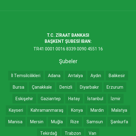
T.C. ZİRAAT BANKASI
BAŞKENT ŞUBESİ IBAN:
TR41 0001 0016 8339 0090 4551 16
Şubeler
İl Temsilcilikleri
Adana
Antalya
Aydın
Balıkesir
Bursa
Çanakkale
Denizli
Diyarbakır
Erzurum
Eskişehir
Gaziantep
Hatay
İstanbul
İzmir
Kayseri
Kahramanmaraş
Konya
Mardin
Malatya
Manisa
Mersin
Muğla
Rize
Samsun
Şanlıurfa
Tekirdağ
Trabzon
Van