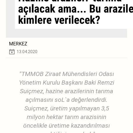
MERKEZ
13.04.2020
"TMMOB Ziraat Mühendisleri Odası
Yönetim Kurulu Başkanı Baki Remzi
Suiçmez, hazine arazilerinin tarıma
açılmasını soL`a değerlendirdi.
Suiçmez, üretim yapılmayan 3,5
milyon hektar tarım arazisinin
öncelikle üretime kazandırılması