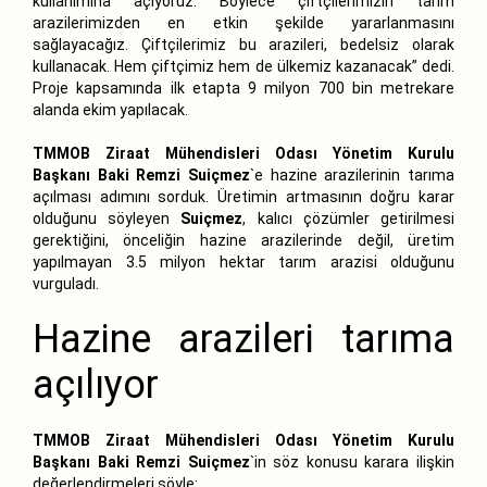
kullanımına açıyoruz. Böylece çiftçilerimizin tarım
arazilerimizden en etkin şekilde yararlanmasını
sağlayacağız. Çiftçilerimiz bu arazileri, bedelsiz olarak
kullanacak. Hem çiftçimiz hem de ülkemiz kazanacak” dedi.
Proje kapsamında ilk etapta 9 milyon 700 bin metrekare
alanda ekim yapılacak.
TMMOB Ziraat Mühendisleri Odası Yönetim Kurulu
Başkanı Baki Remzi Suiçmez
`e hazine arazilerinin tarıma
açılması adımını sorduk. Üretimin artmasının doğru karar
olduğunu söyleyen
Suiçmez
, kalıcı çözümler getirilmesi
gerektiğini, önceliğin hazine arazilerinde değil, üretim
yapılmayan 3.5 milyon hektar tarım arazisi olduğunu
vurguladı.
Hazine arazileri tarıma
açılıyor
TMMOB Ziraat Mühendisleri Odası Yönetim Kurulu
Başkanı Baki Remzi Suiçmez
`in söz konusu karara ilişkin
değerlendirmeleri şöyle: