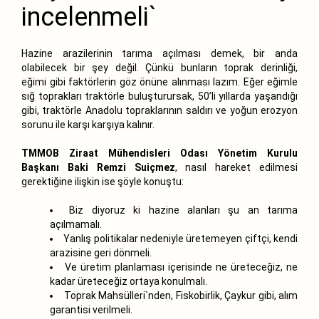
incelenmeli`
Hazine arazilerinin tarıma açılması demek, bir anda
olabilecek bir şey değil. Çünkü bunların toprak derinliği,
eğimi gibi faktörlerin göz önüne alınması lazım. Eğer eğimle
sığ toprakları traktörle buluşturursak, 50’li yıllarda yaşandığı
gibi, traktörle Anadolu topraklarının saldırı ve yoğun erozyon
sorunu ile karşı karşıya kalınır.
TMMOB Ziraat Mühendisleri Odası Yönetim Kurulu
Başkanı Baki Remzi Suiçmez
, nasıl hareket edilmesi
gerektiğine ilişkin ise şöyle konuştu:
Biz diyoruz ki hazine alanları şu an tarıma
açılmamalı.
Yanlış politikalar nedeniyle üretemeyen çiftçi, kendi
arazisine geri dönmeli.
Ve üretim planlaması içerisinde ne üreteceğiz, ne
kadar üreteceğiz ortaya konulmalı.
Toprak Mahsülleri`nden, Fiskobirlik, Çaykur gibi, alım
garantisi verilmeli.