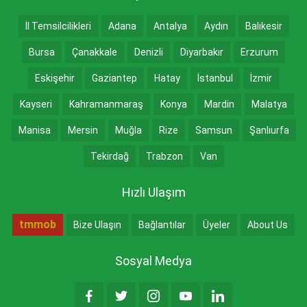
İl Temsilcilikleri
Adana
Antalya
Aydın
Balıkesir
Bursa
Çanakkale
Denizli
Diyarbakır
Erzurum
Eskişehir
Gaziantep
Hatay
İstanbul
İzmir
Kayseri
Kahramanmaraş
Konya
Mardin
Malatya
Manisa
Mersin
Muğla
Rize
Samsun
Şanlıurfa
Tekirdağ
Trabzon
Van
Hızlı Ulaşım
tmmob
Bize Ulaşın
Bağlantılar
Üyeler
About Us
Sosyal Medya