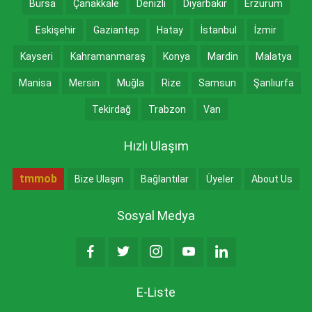
Bursa
Çanakkale
Denizli
Diyarbakır
Erzurum
Eskişehir
Gaziantep
Hatay
İstanbul
İzmir
Kayseri
Kahramanmaraş
Konya
Mardin
Malatya
Manisa
Mersin
Muğla
Rize
Samsun
Şanlıurfa
Tekirdağ
Trabzon
Van
Hızlı Ulaşım
tmmob
Bize Ulaşın
Bağlantılar
Üyeler
About Us
Sosyal Medya
E-Liste