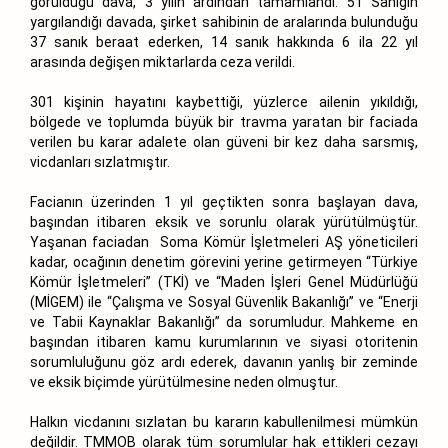
görüldüğü dava, 3 yılın ardından tamamlandı. 51 Sanığın
yargılandığı davada, şirket sahibinin de aralarında bulunduğu
37 sanık beraat ederken, 14 sanık hakkında 6 ila 22 yıl
arasında değişen miktarlarda ceza verildi.
301 kişinin hayatını kaybettiği, yüzlerce ailenin yıkıldığı,
bölgede ve toplumda büyük bir travma yaratan bir faciada
verilen bu karar adalete olan güveni bir kez daha sarsmış,
vicdanları sızlatmıştır.
Facianın üzerinden 1 yıl geçtikten sonra başlayan dava,
başından itibaren eksik ve sorunlu olarak yürütülmüştür.
Yaşanan faciadan Soma Kömür İşletmeleri AŞ yöneticileri
kadar, ocağının denetim görevini yerine getirmeyen “Türkiye
Kömür İşletmeleri” (TKİ) ve “Maden İşleri Genel Müdürlüğü
(MİGEM) ile “Çalışma ve Sosyal Güvenlik Bakanlığı” ve “Enerji
ve Tabii Kaynaklar Bakanlığı” da sorumludur. Mahkeme en
başından itibaren kamu kurumlarının ve siyasi otoritenin
sorumluluğunu göz ardı ederek, davanın yanlış bir zeminde
ve eksik biçimde yürütülmesine neden olmuştur.
Halkın vicdanını sızlatan bu kararın kabullenilmesi mümkün
değildir. TMMOB olarak tüm sorumlular hak ettikleri cezayı