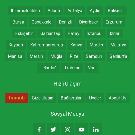
İl Temsilcilikleri
Adana
Antalya
Aydın
Balıkesir
Bursa
Çanakkale
Denizli
Diyarbakır
Erzurum
Eskişehir
Gaziantep
Hatay
İstanbul
İzmir
Kayseri
Kahramanmaraş
Konya
Mardin
Malatya
Manisa
Mersin
Muğla
Rize
Samsun
Şanlıurfa
Tekirdağ
Trabzon
Van
Hızlı Ulaşım
tmmob
Bize Ulaşın
Bağlantılar
Üyeler
About Us
Sosyal Medya