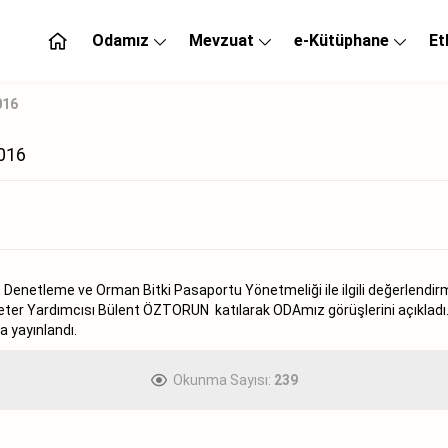
Odamız
Mevzuat
e-Kütüphane
Et
016
016
enetleme ve Orman Bitki Pasaportu Yönetmeliği ile ilgili değerlendirme y
eter Yardımcısı Bülent ÖZTORUN katılarak ODAmız görüşlerini açıklad
a yayınlandı.
Okunma Sayısı:
239