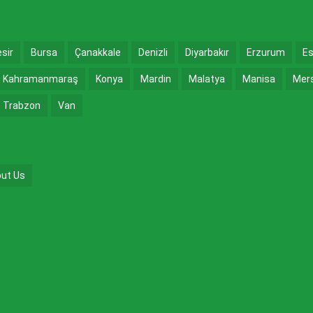
esir
Bursa
Çanakkale
Denizli
Diyarbakır
Erzurum
Es
Kahramanmaraş
Konya
Mardin
Malatya
Manisa
Mer
Trabzon
Van
ut Us