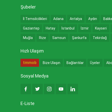
Şubeler
İl Temsilcilikleri
Adana
Antalya
Aydın
Balık
Gaziantep
Hatay
İstanbul
İzmir
Kayseri
Muğla
Rize
Samsun
Şanlıurfa
Tekirdağ
Hızlı Ulaşım
tmmob
Bize Ulaşın
Bağlantılar
Üyeler
Abo
Sosyal Medya
E-Liste