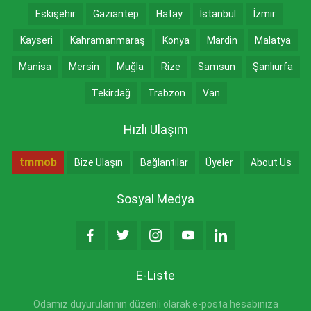
Eskişehir
Gaziantep
Hatay
İstanbul
İzmir
Kayseri
Kahramanmaraş
Konya
Mardin
Malatya
Manisa
Mersin
Muğla
Rize
Samsun
Şanlıurfa
Tekirdağ
Trabzon
Van
Hızlı Ulaşım
tmmob
Bize Ulaşın
Bağlantılar
Üyeler
About Us
Sosyal Medya
E-Liste
Odamız duyurularının düzenli olarak e-posta hesabınıza