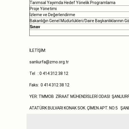
Tarımsal Yayımda Hedef Yönelik Programlama
Proje Yönetimi
İzleme ve Değerlendirme
Bakanlığın Genel Müdürlükleri/Daire Başkanlıklarının Gö
Sınav
İLETİŞİM:
sanliurfa
@zmo.org.tr
Tel : 0 414 312 38 12
Faks: 0 414 312 38 12
YER: TMMOB ZİRAAT MÜHENDİSLERİ ODASI ŞANLIURF
ATATÜRK BULVARI KONAK SOK. ÇİMEN APT. NO:5 ŞAN