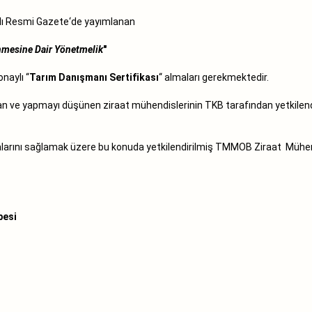
ılı Resmi Gazete‘de yayımlanan
nmesine Dair Yönetmelik
"
aylı ‘‘
Tarım Danışmanı Sertifikası
‘‘ almaları gerekmektedir.
n ve yapmayı düşünen ziraat mühendislerinin TKB tarafından yetkilend
malarını sağlamak üzere bu konuda yetkilendirilmiş TMMOB Ziraat Mühen
besi