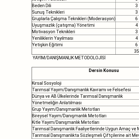
Beden Dili
3
Sunuş Teknikleri
3
Gruplarla Çalışma Teknikleri (Moderasyon)
6
Uyuşmazlık (çatışma) Yönetimi
4
Motivasyon Teknikleri
3
Yeniliklerin Yayılması
4
Yetişkin Eğitimi
6
35
YAYIM/DANIŞMANLIK METODOLOJİSİ
Dersin Konusu
Kırsal Sosyoloji
Tarımsal Yayım/Danışmanlık Kavramı ve Felsefesi
Dünya ve AB Ülkelerinde Tarımsal Danışmanlık
Yönetmeliğin Anlatılması
Grup Yayım/Danışmanlık Metotları
Bireysel Yayım/Danışmanlık Metotları
Kitle Yayım/Danışmanlık Metotları
Tarımsal Danışmanlık Faaliyetlerinde Uygun Amaç ve 
Tarımsal Danışmanlıkta Sözleşmeli Çiftçilerine ait Me