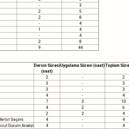
-
3
2
5
2
8
-
4
1
4
-
4
2
8
9
44
Dersin Süresi
Uygulama Süresi (saat)
Toplam Süre
(saat)
2
-
2
3
-
3
3
-
3
4
-
4
7
3
10
4
2
6
2
2
4
Metot Seçimi
4
-
4
vcut Durum Analizi
4
-
4