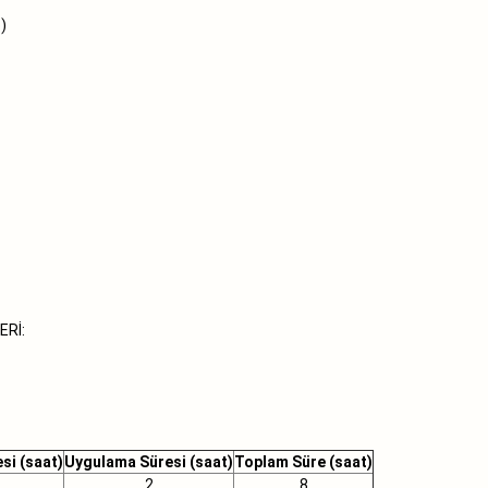
)
ERİ:
si (saat)
Uygulama Süresi (saat)
Toplam Süre (saat)
2
8