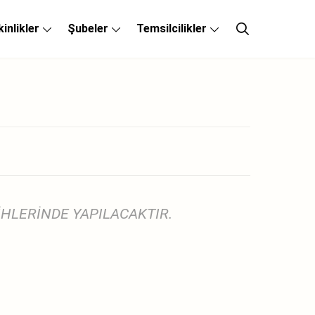
kinlikler
Şubeler
Temsilcilikler
İHLERİNDE YAPILACAKTIR.