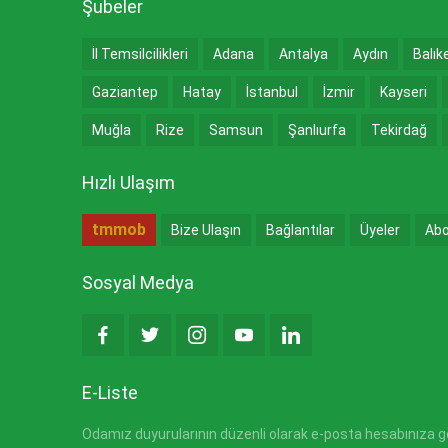
Şubeler
İl Temsilcilikleri
Adana
Antalya
Aydın
Balık
Gaziantep
Hatay
İstanbul
İzmir
Kayseri
Muğla
Rize
Samsun
Şanlıurfa
Tekirdağ
Hızlı Ulaşım
tmmob
Bize Ulaşın
Bağlantılar
Üyeler
Abo
Sosyal Medya
E-Liste
Odamız duyurularının düzenli olarak e-posta hesabınıza gön