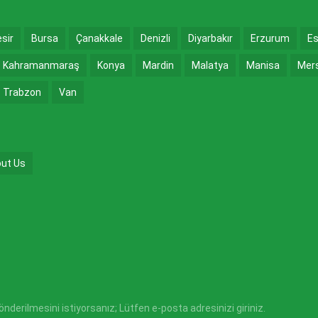
esir
Bursa
Çanakkale
Denizli
Diyarbakır
Erzurum
Es
Kahramanmaraş
Konya
Mardin
Malatya
Manisa
Mer
Trabzon
Van
ut Us
derilmesini istiyorsanız; Lütfen e-posta adresinizi giriniz.