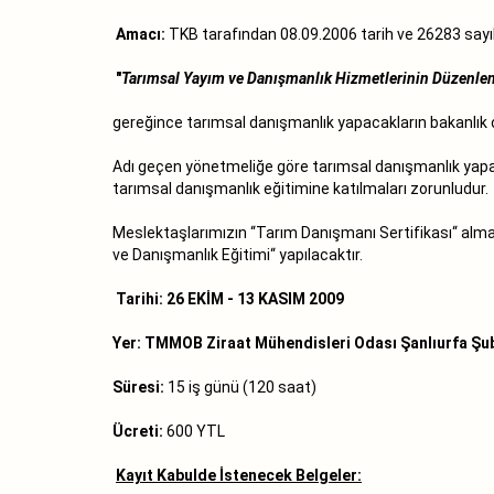
Amacı:
TKB tarafından 08.09.2006 tarih ve 26283 say
"
Tarımsal Yayım ve Danışmanlık Hizmetlerinin Düzenle
gereğince tarımsal danışmanlık yapacakların bakanlık on
Adı geçen yönetmeliğe göre tarımsal danışmanlık yapa
tarımsal danışmanlık eğitimine katılmaları zorunludur.
Meslektaşlarımızın ‘‘Tarım Danışmanı Sertifikası‘‘ al
ve Danışmanlık Eğitimi‘‘ yapılacaktır.
Tarihi: 26 EKİM - 13 KASIM 2009
Yer: TMMOB Ziraat Mühendisleri Odası Şanlıurfa Şu
Süresi:
15 iş günü (120 saat)
Ücreti:
600 YTL
Kayıt Kabulde İstenecek Belgeler: