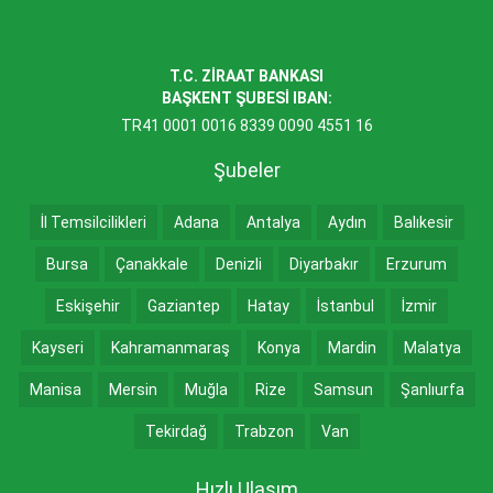
T.C. ZİRAAT BANKASI
BAŞKENT ŞUBESİ IBAN:
TR41 0001 0016 8339 0090 4551 16
Şubeler
İl Temsilcilikleri
Adana
Antalya
Aydın
Balıkesir
Bursa
Çanakkale
Denizli
Diyarbakır
Erzurum
Eskişehir
Gaziantep
Hatay
İstanbul
İzmir
Kayseri
Kahramanmaraş
Konya
Mardin
Malatya
Manisa
Mersin
Muğla
Rize
Samsun
Şanlıurfa
Tekirdağ
Trabzon
Van
Hızlı Ulaşım