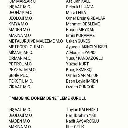
İÇMİMARLAR O.
Ata Can KALE
İNŞAAT M.O.
Selçuk ULUATA
JEOFİZİK M.O.
Murat FIRAT
JEOLOJİ M.O.
Ömer Ersin GIRBALAR
KİMYA M.O.
Mehmet BESLEME
MADEN M.O.
Hüsnü MEYDAN
MAKİNA M.O.
Emin KORAMAZ
METALURJİ VE MALZEME M.O.
Utkan GÜNEŞ
METEOROLOJİ M.O.
Ayşegül AKINCI YÜKSEL
MİMARLAR O.
A.Mücella YAPICI
ORMAN M.O.
Yusuf KANDAZOĞLU
PETROL M.O.
Yüksel KURT
PEYZAJ MİM.O.
Barış EKMEKÇİ
ŞEHİR PL.O.
Orhan SARIALTUN
TEKSTİL M.O.
Esen Leyla İMREN
ZİRAAT M.O.
Özden GÜNGÖR
TMMOB 46. DÖNEM DENETLEME KURULU
İNŞAAT M.O.
Taylan KALENDER
JEOLOJİ M.O.
Halil İbrahim YİĞİT
MADEN M.O.
Nadir AVŞAROĞLU
MAKİNA M.O.
İlter ÇELİK