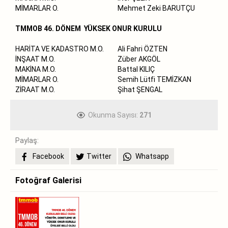
MİMARLAR O.
Mehmet Zeki BARUTÇU
TMMOB 46. DÖNEM YÜKSEK ONUR KURULU
HARİTA VE KADASTRO M.O.
Ali Fahri ÖZTEN
İNŞAAT M.O.
Züber AKGÖL
MAKİNA M.O.
Battal KILIÇ
MİMARLAR O.
Semih Lütfi TEMİZKAN
ZİRAAT M.O.
Şihat ŞENGAL
Okunma Sayısı:
271
Paylaş:
Facebook
Twitter
Whatsapp
Fotoğraf Galerisi