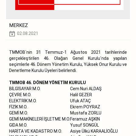
MERKEZ
02.08.2021
TMMOB`nin 31 Temmuz-1 Ağustos 2021 tarihlerinde
gerçekleştirilen 46. Olağan Genel Kurulu`nda yapılan
seçimlerle 46. Dönem Yönetim Kurulu, Yüksek Onur Kurulu ve
Denetleme Kurulu Üyeleri belirlendi.
TMMOB 46. DÖNEM YÖNETİM KURULU
BİLGİSAYAR M.O.
Cem Nuri ALDAŞ
ÇEVRE M.O.
Halil GEZER
ELEKTRİK M.O.
Ufuk ATAÇ
FİZİK M.O.
Ekrem POYRAZ
GEMİ M.O.
Mustafa ZORLU
GEMİ MAKİNELERİ İŞLETME M.O.
Feramuz AŞKIN
GIDA M.O.
Yusuf SONGÜL
HARİTA VE KADASTRO M.O.
Asiye Ülkü KARAALİOĞLU