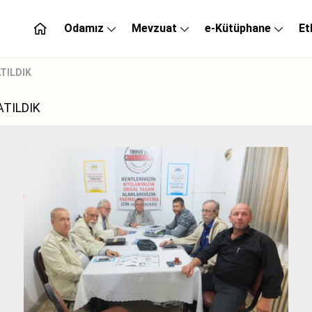
Odamız
Mevzuat
e-Kütüphane
Et
TILDIK
ATILDIK