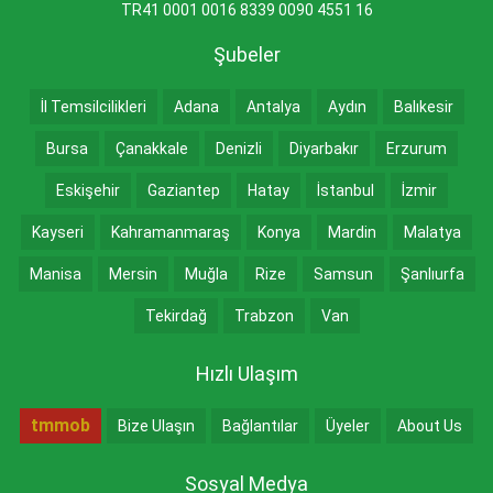
TR41 0001 0016 8339 0090 4551 16
Şubeler
İl Temsilcilikleri
Adana
Antalya
Aydın
Balıkesir
Bursa
Çanakkale
Denizli
Diyarbakır
Erzurum
Eskişehir
Gaziantep
Hatay
İstanbul
İzmir
Kayseri
Kahramanmaraş
Konya
Mardin
Malatya
Manisa
Mersin
Muğla
Rize
Samsun
Şanlıurfa
Tekirdağ
Trabzon
Van
Hızlı Ulaşım
tmmob
Bize Ulaşın
Bağlantılar
Üyeler
About Us
Sosyal Medya