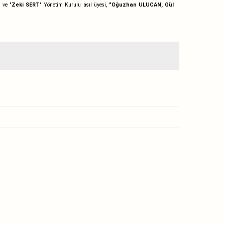
" ve "
Zeki SERT
"
Yönetim Kurulu asıl üyesi
,
"
Oğuzhan ULUCAN, Gül