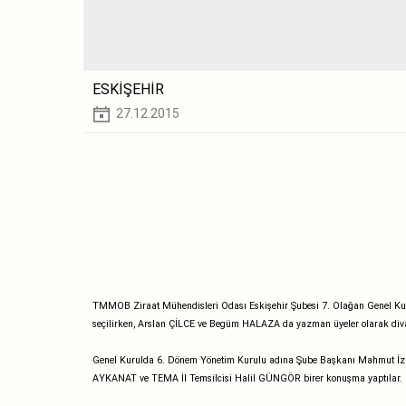
ESKİŞEHİR
27.12.2015
TMMOB Ziraat Mühendisleri Odası Eskişehir Şubesi 7. Olağan Genel Ku
seçilirken,
Arslan ÇİLCE ve Begüm HALAZA da yazman üyeler olarak diva
Genel Kurulda 6. Dönem Yönetim Kurulu adına Şube Başkanı Mahmut İz
AYKANAT ve TEMA İl Temsilcisi Halil GÜNGÖR birer konuşma yaptılar. 6.Dö