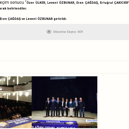
seçim sonucu "
Özer ÜLKER, Levent ÖZBUNAR, Eren ÇAĞDAŞ, Ertuğrul ÇAKICIER
rak belirlendiler.
 Eren ÇAĞDAŞ
ve
Levent ÖZBUNAR
getirildi.
Okunma Sayısı:
659