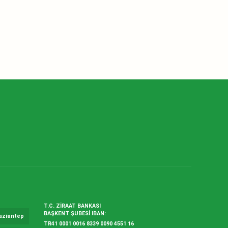
T.C. ZİRAAT BANKASI
BAŞKENT ŞUBESİ IBAN:
aziantep
TR41 0001 0016 8339 0090 4551 16