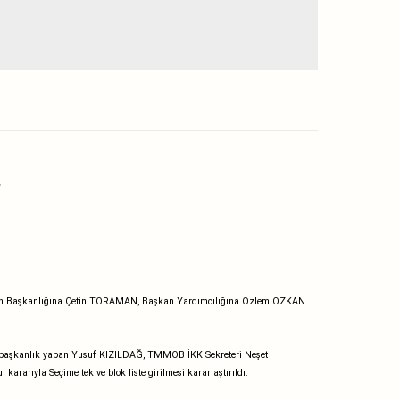
.
Divan Başkanlığına Çetin TORAMAN, Başkan Yardımcılığına Özlem ÖZKAN
 başkanlık yapan Yusuf KIZILDAĞ, TMMOB İKK Sekreteri Neşet
arıyla Seçime tek ve blok liste girilmesi kararlaştırıldı.