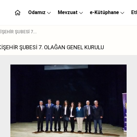
Odamız
Mevzuat
e-Kütüphane
Et
EHİR ŞUBESİ 7...
İŞEHİR ŞUBESİ 7. OLAĞAN GENEL KURULU