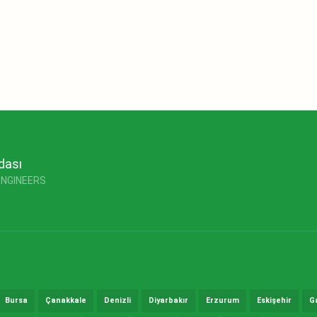
dası
ENGINEERS
Bursa
Çanakkale
Denizli
Diyarbakır
Erzurum
Eskişehir
G