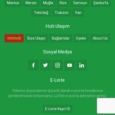
Manisa
Mersin
Muğla
Rize
Samsun
Şanlıurfa
Tekirdağ
Trabzon
Van
Hızlı Ulaşım
tmmob
Bize Ulaşın
Bağlantılar
Üyeler
About Us
Sosyal Medya
E-Liste
Odamız duyurularının düzenli olarak e-posta hesabınıza
gönderilmesini istiyorsanız; Lütfen e-posta adresinizi giriniz.
E-Liste Kayıt Ol