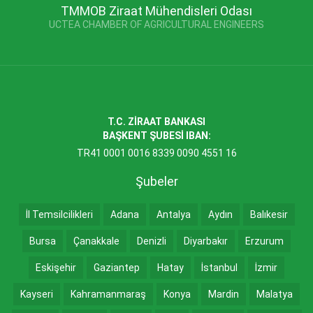
TMMOB Ziraat Mühendisleri Odası
UCTEA CHAMBER OF AGRICULTURAL ENGINEERS
T.C. ZİRAAT BANKASI
BAŞKENT ŞUBESİ IBAN:
TR41 0001 0016 8339 0090 4551 16
Şubeler
İl Temsilcilikleri
Adana
Antalya
Aydın
Balıkesir
Bursa
Çanakkale
Denizli
Diyarbakır
Erzurum
Eskişehir
Gaziantep
Hatay
İstanbul
İzmir
Kayseri
Kahramanmaraş
Konya
Mardin
Malatya