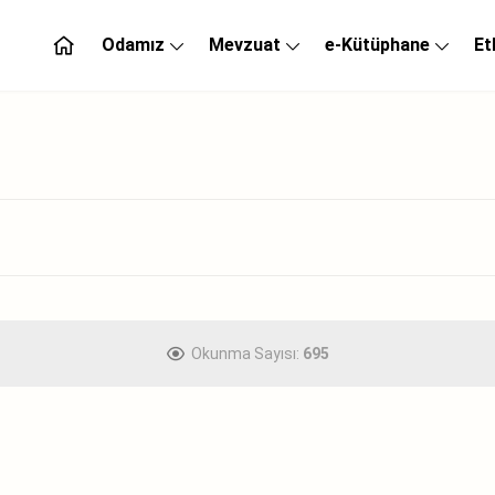
Odamız
Mevzuat
e-Kütüphane
Et
Okunma Sayısı:
695