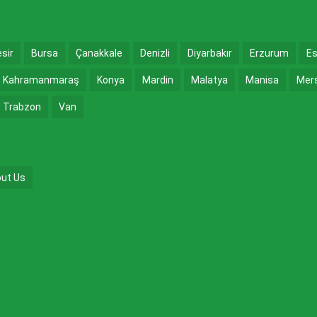
esir
Bursa
Çanakkale
Denizli
Diyarbakır
Erzurum
Es
Kahramanmaraş
Konya
Mardin
Malatya
Manisa
Mer
Trabzon
Van
ut Us