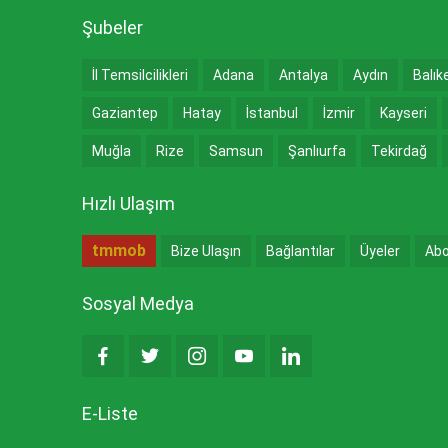
Şubeler
İl Temsilcilikleri
Adana
Antalya
Aydın
Balık
Gaziantep
Hatay
İstanbul
İzmir
Kayseri
Muğla
Rize
Samsun
Şanlıurfa
Tekirdağ
Hızlı Ulaşım
tmmob
Bize Ulaşın
Bağlantılar
Üyeler
Abo
Sosyal Medya
E-Liste