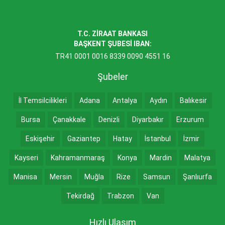
T.C. ZİRAAT BANKASI
BAŞKENT ŞUBESİ IBAN:
TR41 0001 0016 8339 0090 4551 16
Şubeler
İl Temsilcilikleri
Adana
Antalya
Aydın
Balıkesir
Bursa
Çanakkale
Denizli
Diyarbakır
Erzurum
Eskişehir
Gaziantep
Hatay
İstanbul
İzmir
Kayseri
Kahramanmaraş
Konya
Mardin
Malatya
Manisa
Mersin
Muğla
Rize
Samsun
Şanlıurfa
Tekirdağ
Trabzon
Van
Hızlı Ulaşım