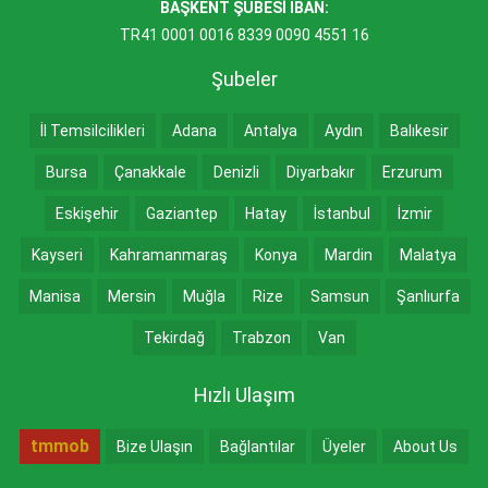
BAŞKENT ŞUBESİ IBAN:
TR41 0001 0016 8339 0090 4551 16
Şubeler
İl Temsilcilikleri
Adana
Antalya
Aydın
Balıkesir
Bursa
Çanakkale
Denizli
Diyarbakır
Erzurum
Eskişehir
Gaziantep
Hatay
İstanbul
İzmir
Kayseri
Kahramanmaraş
Konya
Mardin
Malatya
Manisa
Mersin
Muğla
Rize
Samsun
Şanlıurfa
Tekirdağ
Trabzon
Van
Hızlı Ulaşım
tmmob
Bize Ulaşın
Bağlantılar
Üyeler
About Us