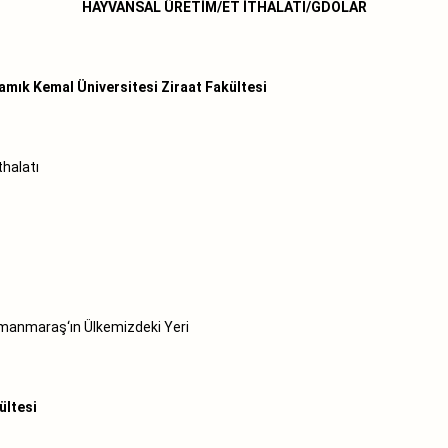
HAYVANSAL ÜRETİM/ET İTHALATI/GDOLAR
k Kemal Üniversitesi Ziraat Fakültesi
 İthalatı
anmaraş‘ın Ülkemizdeki Yeri
ültesi