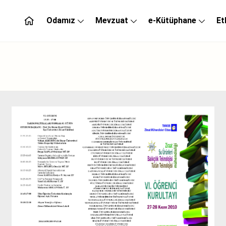
Odamız
Mevzuat
e-Kütüphane
Et