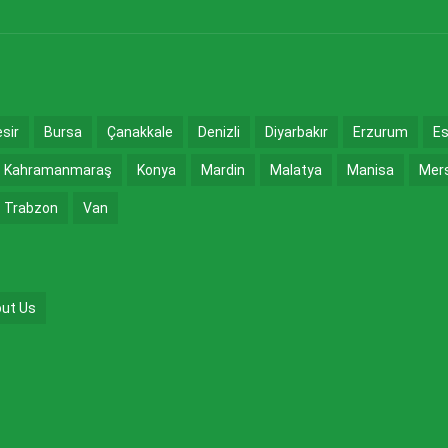
esir
Bursa
Çanakkale
Denizli
Diyarbakır
Erzurum
Es
Kahramanmaraş
Konya
Mardin
Malatya
Manisa
Mer
Trabzon
Van
ut Us