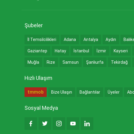
Şubeler
İl Temsilcilikleri
Adana
Antalya
Aydın
Balık
Gaziantep
Hatay
İstanbul
İzmir
Kayseri
Muğla
Rize
Samsun
Şanlıurfa
Tekirdağ
Hızlı Ulaşım
tmmob
Bize Ulaşın
Bağlantılar
Üyeler
Abo
Sosyal Medya