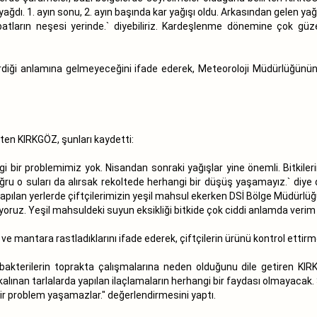
ğdı. 1. ayın sonu, 2. ayın başında kar yağışı oldu. Arkasından gelen y
ubatların neşesi yerinde.` diyebiliriz. Kardeşlenme dönemine çok güz
irdiği anlamına gelmeyeceğini ifade ederek, Meteoroloji Müdürlüğünü
irten KIRKGÖZ, şunları kaydetti:
gi bir problemimiz yok. Nisandan sonraki yağışlar yine önemli. Bitki
doğru o suları da alırsak rekoltede herhangi bir düşüş yaşamayız.` diy
ılan yerlerde çiftçilerimizin yeşil mahsul ekerken DSİ Bölge Müdürlüğ
yoruz. Yeşil mahsuldeki suyun eksikliği bitkide çok ciddi anlamda verim
 mantara rastladıklarını ifade ederek, çiftçilerin ürünü kontrol ettirmel
 bakterilerin toprakta çalışmalarına neden olduğunu dile getiren KIR
ınan tarlalarda yapılan ilaçlamaların herhangi bir faydası olmayacak. Şu
r problem yaşamazlar." değerlendirmesini yaptı.