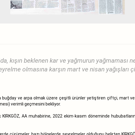
a`da, kışın beklenen kar ve yağmurun yağmaması ne
yrelme olmasına karşın mart ve nisan yağışları çi
a buğday ve arpa olmak üzere çeşitli ürünler yetiştiren çiftçi, mart 
si) verimli geçmesini bekliyor.
 KIRKGÖZ, AA muhabirine, 2022 ekim-kasım döneminde hububatların 
gelerde çürümeler, bazı bölgelerde seyrelmeler olduğunu belirten KIRK