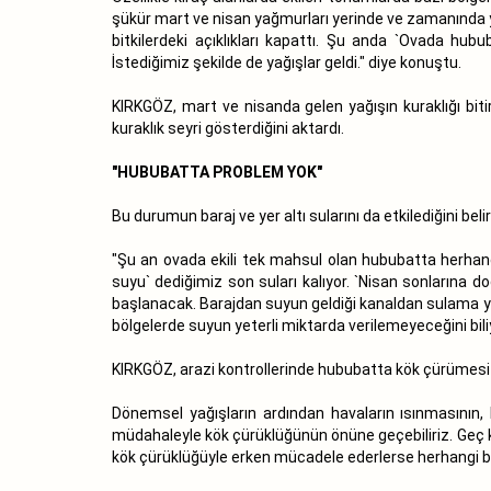
şükür mart ve nisan yağmurları yerinde ve zamanında ya
bitkilerdeki açıklıkları kapattı. Şu anda `Ovada hub
İstediğimiz şekilde de yağışlar geldi." diye konuştu.
KIRKGÖZ, mart ve nisanda gelen yağışın kuraklığı bit
kuraklık seyri gösterdiğini aktardı.
"HUBUBATTA PROBLEM YOK"
Bu durumun baraj ve yer altı sularını da etkilediğini bel
"Şu an ovada ekili tek mahsul olan hububatta herhan
suyu` dediğimiz son suları kalıyor. `Nisan sonlarına 
başlanacak. Barajdan suyun geldiği kanaldan sulama yap
bölgelerde suyun yeterli miktarda verilemeyeceğini bili
KIRKGÖZ, arazi kontrollerinde hububatta kök çürümesi ve
Dönemsel yağışların ardından havaların ısınmasının,
müdahaleyle kök çürüklüğünün önüne geçebiliriz. Geç kal
kök çürüklüğüyle erken mücadele ederlerse herhangi bi