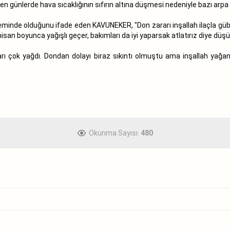
günlerde hava sıcaklığının sıfırın altına düşmesi nedeniyle bazı arpa 
de olduğunu ifade eden KAVUNEKER, "Don zararı inşallah ilaçla gübreyl
nisan boyunca yağışlı geçer, bakımları da iyi yaparsak atlatırız diye düş
 çok yağdı. Dondan dolayı biraz sıkıntı olmuştu ama inşallah yağan 
Okunma Sayısı:
480