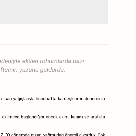
deniyle ekilen tohumlarda bazı
ftçinin yüzünü güldürdü.
ve nisan yağışlarıyla hububatta kardeşlenme döneminin
ekilmeye başlandığını ancak ekim, kasım ve aralıkta
GÖZ, "O dönemde nisan yağmurları önemli diyorduk. Çok