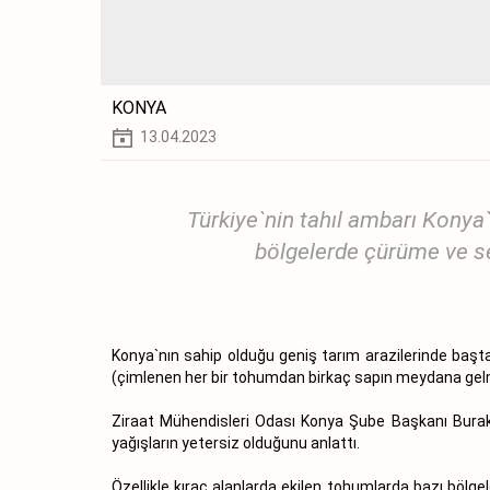
KONYA
13.04.2023
Türkiye`nin tahıl ambarı Kony
bölgelerde çürüme ve se
Konya`nın sahip olduğu geniş tarım arazilerinde başt
(çimlenen her bir tohumdan birkaç sapın meydana gelme
Ziraat Mühendisleri Odası Konya Şube Başkanı Burak
yağışların yetersiz olduğunu anlattı.
Özellikle kıraç alanlarda ekilen tohumlarda bazı böl