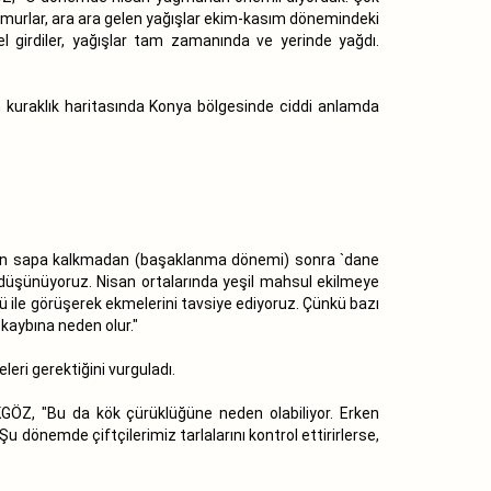
ağmurlar, ara ara gelen yağışlar ekim-kasım dönemindeki
el girdiler, yağışlar tam zamanında ve yerinde yağdı.
n kuraklık haritasında Konya bölgesinde ciddi anlamda
lerin sapa kalkmadan (başaklanma dönemi) sonra `dane
e düşünüyoruz. Nisan ortalarında yeşil mahsul ekilmeye
ü ile görüşerek ekmelerini tavsiye ediyoruz. Çünkü bazı
 kaybına neden olur."
eri gerektiğini vurguladı.
KGÖZ, "Bu da kök çürüklüğüne neden olabiliyor. Erken
 dönemde çiftçilerimiz tarlalarını kontrol ettirirlerse,