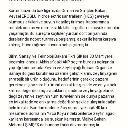
Kurum bazında baktığımızda Orman ve Su İşleri Bakanı
Veysel EROĞLU, hidroelektrik santrallerin (HES) çevreye
olumsuz etkileri ve suyun ticarileştirilmesi kapsamında
meslek odaları ve demokratik kitle örgütleri ile büyük sorunlar
yaşamıştır. Bu süreçte köylüler yurdun dört bir yanında
derelerinde nöbet tutmaya başlamış, asker ile karşı karşıya
kalmış, buna rağmen suyuna sahip çıkmıştır.
Bilim, Sanayi ve Teknoloji Bakanı Fikri IŞIK ise 30 Mart yerel
seçimleri öncesi Akhisar`daki AKP seçim bürosu açılışında
yaptığı konuşmada Zeytin ve Zeytinyağı İhtisas Organize
Sanayi Bölgesi kurulması üzerine çalıştıklarını, zeytinyağının
stratejik bir ürün olduğunu, hedeflerinin gerek iç pazara
gerekse dış pazara bu ürünü en kaliteli şekilde ve en yüksek
katma değerde ulaştıracaklarını, sadece zeytinyağı olarak
değil zeytin ve zeytinin tüm türevlerinin de dünya pazarına
en iyi kalitede ve en katma değerli bir şekilde ulaştırılacağını
belirtmiştir. Bundan sadece 7 ay sonra, yaklaşık 40 km
mesafede Soma`nın Yırca Köyü`ndeki binlerce zeytin ağacı
katliamı karşısında ise suskun kalmıştır. Maliye Bakanı
Mehmet ŞİMŞEK de bundan farklı davranmamıştır.