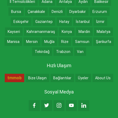
İl Temsilcilikleri
Adana
Antalya
Aydın
Balıkesir
Bursa
Çanakkale
Denizli
Diyarbakır
Erzurum
Eskişehir
Gaziantep
Hatay
İstanbul
İzmir
Kayseri
Kahramanmaraş
Konya
Mardin
Malatya
Manisa
Mersin
Muğla
Rize
Samsun
Şanlıurfa
Tekirdağ
Trabzon
Van
Hızlı Ulaşım
tmmob
Bize Ulaşın
Bağlantılar
Üyeler
About Us
Sosyal Medya