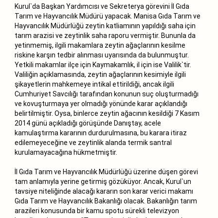
Kurul`da Başkan Yardımcısı ve Sekreterya görevini İl Gıda
Tarım ve Hayvancılık Müdürü yapacak. Manisa Gıda Tarım ve
Hayvancılık Müdürlüğü zeytin katliamının yapıldığı saha için
tarım arazisi ve zeytinlik saha raporu vermiştir. Bununla da
yetinmemiş, ilgili makamlara zeytin ağaçlarının kesilme
riskine karşın tedbir alınması uyarısında da bulunmuştur.
Yetkili makamlar ilçe için Kaymakamlık, il için ise Valilik`tir.
Valiliğin açıklamasında, zeytin ağaçlarının kesimiyle ilgili
şikayetlerin mahkemeye intikal ettirildiği, ancak ilgili
Cumhuriyet Savcılığı tarafından konunun suç oluşturmadığı
ve kovuşturmaya yer olmadığı yönünde karar açıklandığı
belirtilmiştir. Oysa, binlerce zeytin ağacının kesildiği 7 Kasım
2014 günü açıkladığı görüşünde Danıştay, acele
kamulaştırma kararının durdurulmasına, bu karara itiraz
edilemeyeceğine ve zeytinlik alanda termik santral
kurulamayacağına hükmetmiştir.
İl Gıda Tarım ve Hayvancılık Müdürlüğü üzerine düşen görevi
tam anlamıyla yerine getirmiş gözüküyor. Ancak, Kurul`un
tavsiye niteliğinde alacağı kararın son karar verici makamı
Gıda Tarım ve Hayvancılık Bakanlığı olacak. Bakanlığın tarım
arazileri konusunda bir kamu spotu sürekli televizyon