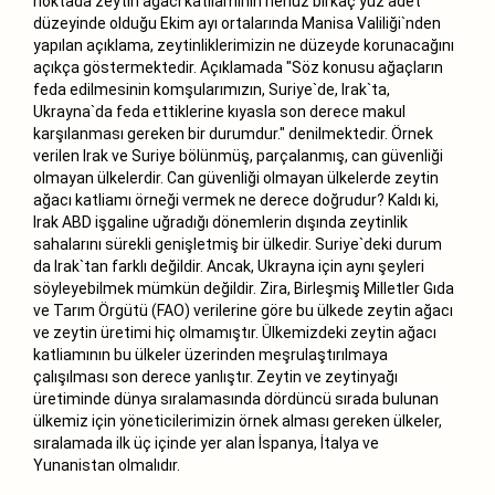
noktada zeytin ağacı katliamının henüz birkaç yüz adet
düzeyinde olduğu Ekim ayı ortalarında Manisa Valiliği`nden
yapılan açıklama, zeytinliklerimizin ne düzeyde korunacağını
açıkça göstermektedir. Açıklamada "Söz konusu ağaçların
feda edilmesinin komşularımızın, Suriye`de, Irak`ta,
Ukrayna`da feda ettiklerine kıyasla son derece makul
karşılanması gereken bir durumdur." denilmektedir. Örnek
verilen Irak ve Suriye bölünmüş, parçalanmış, can güvenliği
olmayan ülkelerdir. Can güvenliği olmayan ülkelerde zeytin
ağacı katliamı örneği vermek ne derece doğrudur? Kaldı ki,
Irak ABD işgaline uğradığı dönemlerin dışında zeytinlik
sahalarını sürekli genişletmiş bir ülkedir. Suriye`deki durum
da Irak`tan farklı değildir. Ancak, Ukrayna için aynı şeyleri
söyleyebilmek mümkün değildir. Zira, Birleşmiş Milletler Gıda
ve Tarım Örgütü (FAO) verilerine göre bu ülkede zeytin ağacı
ve zeytin üretimi hiç olmamıştır. Ülkemizdeki zeytin ağacı
katliamının bu ülkeler üzerinden meşrulaştırılmaya
çalışılması son derece yanlıştır. Zeytin ve zeytinyağı
üretiminde dünya sıralamasında dördüncü sırada bulunan
ülkemiz için yöneticilerimizin örnek alması gereken ülkeler,
sıralamada ilk üç içinde yer alan İspanya, İtalya ve
Yunanistan olmalıdır.