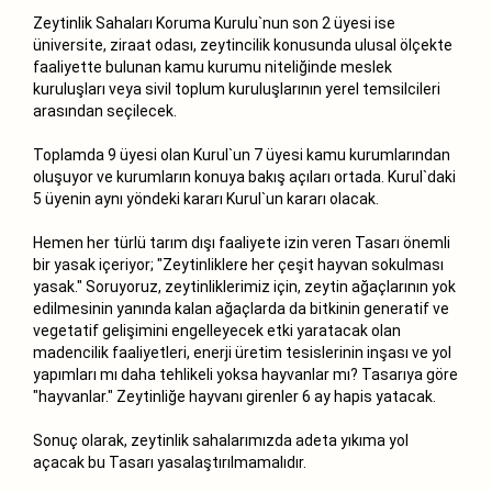
Zeytinlik Sahaları Koruma Kurulu`nun son 2 üyesi ise
üniversite, ziraat odası, zeytincilik konusunda ulusal ölçekte
faaliyette bulunan kamu kurumu niteliğinde meslek
kuruluşları veya sivil toplum kuruluşlarının yerel temsilcileri
arasından seçilecek.
Toplamda 9 üyesi olan Kurul`un 7 üyesi kamu kurumlarından
oluşuyor ve kurumların konuya bakış açıları ortada. Kurul`daki
5 üyenin aynı yöndeki kararı Kurul`un kararı olacak.
Hemen her türlü tarım dışı faaliyete izin veren Tasarı önemli
bir yasak içeriyor; "Zeytinliklere her çeşit hayvan sokulması
yasak." Soruyoruz, zeytinliklerimiz için, zeytin ağaçlarının yok
edilmesinin yanında kalan ağaçlarda da bitkinin generatif ve
vegetatif gelişimini engelleyecek etki yaratacak olan
madencilik faaliyetleri, enerji üretim tesislerinin inşası ve yol
yapımları mı daha tehlikeli yoksa hayvanlar mı? Tasarıya göre
"hayvanlar." Zeytinliğe hayvanı girenler 6 ay hapis yatacak.
Sonuç olarak, zeytinlik sahalarımızda adeta yıkıma yol
açacak bu Tasarı yasalaştırılmamalıdır.