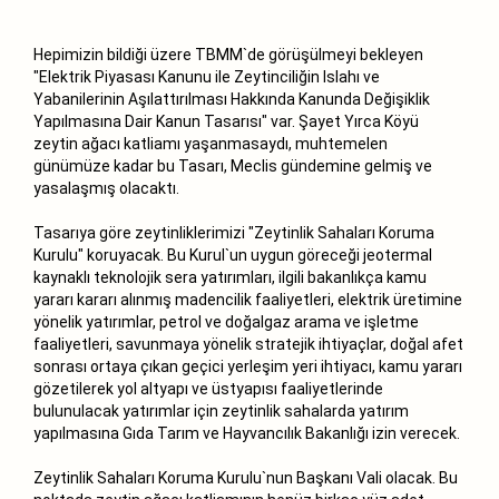
Hepimizin bildiği üzere TBMM`de görüşülmeyi bekleyen
"Elektrik Piyasası Kanunu ile Zeytinciliğin Islahı ve
Yabanilerinin Aşılattırılması Hakkında Kanunda Değişiklik
Yapılmasına Dair Kanun Tasarısı" var. Şayet Yırca Köyü
zeytin ağacı katliamı yaşanmasaydı, muhtemelen
günümüze kadar bu Tasarı, Meclis gündemine gelmiş ve
yasalaşmış olacaktı.
Tasarıya göre zeytinliklerimizi "Zeytinlik Sahaları Koruma
Kurulu" koruyacak. Bu Kurul`un uygun göreceği jeotermal
kaynaklı teknolojik sera yatırımları, ilgili bakanlıkça kamu
yararı kararı alınmış madencilik faaliyetleri, elektrik üretimine
yönelik yatırımlar, petrol ve doğalgaz arama ve işletme
faaliyetleri, savunmaya yönelik stratejik ihtiyaçlar, doğal afet
sonrası ortaya çıkan geçici yerleşim yeri ihtiyacı, kamu yararı
gözetilerek yol altyapı ve üstyapısı faaliyetlerinde
bulunulacak yatırımlar için zeytinlik sahalarda yatırım
yapılmasına Gıda Tarım ve Hayvancılık Bakanlığı izin verecek.
Zeytinlik Sahaları Koruma Kurulu`nun Başkanı Vali olacak. Bu