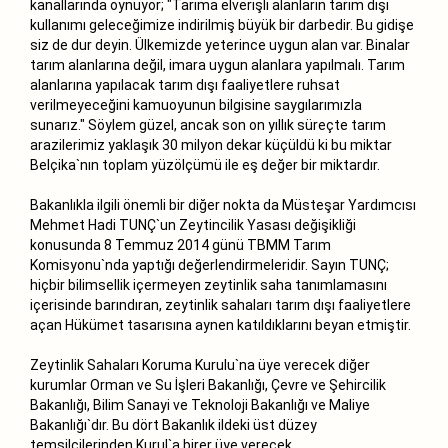
kanallarında oynuyor; "Tarıma elverişli alanların tarım dışı
kullanımı geleceğimize indirilmiş büyük bir darbedir. Bu gidişe
siz de dur deyin. Ülkemizde yeterince uygun alan var. Binalar
tarım alanlarına değil, imara uygun alanlara yapılmalı. Tarım
alanlarına yapılacak tarım dışı faaliyetlere ruhsat
verilmeyeceğini kamuoyunun bilgisine saygılarımızla
sunarız." Söylem güzel, ancak son on yıllık süreçte tarım
arazilerimiz yaklaşık 30 milyon dekar küçüldü ki bu miktar
Belçika`nın toplam yüzölçümü ile eş değer bir miktardır.
Bakanlıkla ilgili önemli bir diğer nokta da Müsteşar Yardımcısı
Mehmet Hadi TUNÇ`un Zeytincilik Yasası değişikliği
konusunda 8 Temmuz 2014 günü TBMM Tarım
Komisyonu`nda yaptığı değerlendirmeleridir. Sayın TUNÇ;
hiçbir bilimsellik içermeyen zeytinlik saha tanımlamasını
içerisinde barındıran, zeytinlik sahaları tarım dışı faaliyetlere
açan Hükümet tasarısına aynen katıldıklarını beyan etmiştir.
Zeytinlik Sahaları Koruma Kurulu`na üye verecek diğer
kurumlar Orman ve Su İşleri Bakanlığı, Çevre ve Şehircilik
Bakanlığı, Bilim Sanayi ve Teknoloji Bakanlığı ve Maliye
Bakanlığı`dır. Bu dört Bakanlık ildeki üst düzey
temsilcilerinden Kurul`a birer üye verecek.