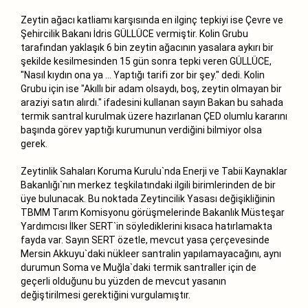
Zeytin ağacı katliamı karşısında en ilginç tepkiyi ise Çevre ve
Şehircilik Bakanı İdris GÜLLÜCE vermiştir. Kolin Grubu
tarafından yaklaşık 6 bin zeytin ağacının yasalara aykırı bir
şekilde kesilmesinden 15 gün sonra tepki veren GÜLLÜCE,
"Nasıl kıydın ona ya … Yaptığı tarifi zor bir şey." dedi. Kolin
Grubu için ise "Akıllı bir adam olsaydı, boş, zeytin olmayan bir
araziyi satın alırdı." ifadesini kullanan sayın Bakan bu sahada
termik santral kurulmak üzere hazırlanan ÇED olumlu kararını
başında görev yaptığı kurumunun verdiğini bilmiyor olsa
gerek.
Zeytinlik Sahaları Koruma Kurulu`nda Enerji ve Tabii Kaynaklar
Bakanlığı`nın merkez teşkilatındaki ilgili birimlerinden de bir
üye bulunacak. Bu noktada Zeytincilik Yasası değişikliğinin
TBMM Tarım Komisyonu görüşmelerinde Bakanlık Müsteşar
Yardımcısı İlker SERT`in söylediklerini kısaca hatırlamakta
fayda var. Sayın SERT özetle, mevcut yasa çerçevesinde
Mersin Akkuyu`daki nükleer santralin yapılamayacağını, aynı
durumun Soma ve Muğla`daki termik santraller için de
geçerli olduğunu bu yüzden de mevcut yasanın
değiştirilmesi gerektiğini vurgulamıştır.