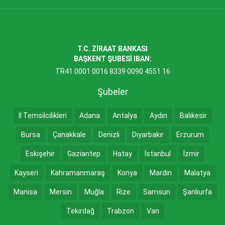
T.C. ZİRAAT BANKASI
BAŞKENT ŞUBESİ IBAN:
TR41 0001 0016 8339 0090 4551 16
Şubeler
İl Temsilcilikleri
Adana
Antalya
Aydın
Balıkesir
Bursa
Çanakkale
Denizli
Diyarbakır
Erzurum
Eskişehir
Gaziantep
Hatay
İstanbul
İzmir
Kayseri
Kahramanmaraş
Konya
Mardin
Malatya
Manisa
Mersin
Muğla
Rize
Samsun
Şanlıurfa
Tekirdağ
Trabzon
Van