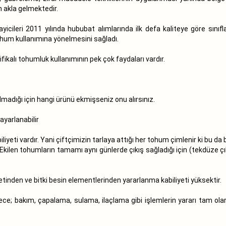
m akla gelmektedir.
ayicileri 2011 yılında hububat alımlarında ilk defa kaliteye göre sın
 tohum kullanımına yönelmesini sağladı.
ifikalı tohumluk kullanımının pek çok faydaları vardır.
madığı için hangi ürünü ekmişseniz onu alırsınız.
ayarlanabilir
liyeti vardır. Yani çiftçimizin tarlaya attığı her tohum çimlenir ki bu 
ilen tohumların tamamı aynı günlerde çıkış sağladığı için (tekdüze çı
tinden ve bitki besin elementlerinden yararlanma kabiliyeti yüksektir.
ece; bakım, çapalama, sulama, ilaçlama gibi işlemlerin yararı tam ola