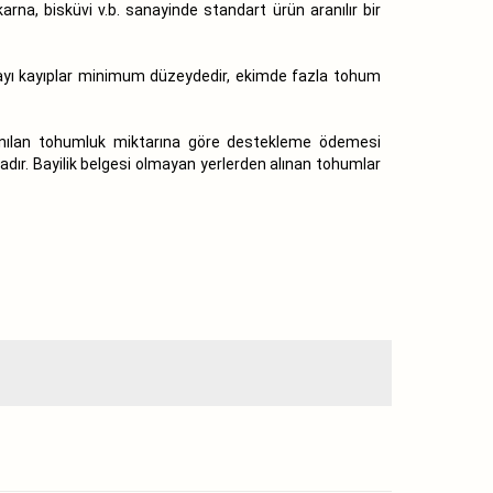
karna, bisküvi v.b. sanayinde standart ürün aranılır bir
ayı kayıplar minimum düzeydedir, ekimde fazla tohum
 kullanılan tohumluk miktarına göre destekleme ödemesi
tadır. Bayilik belgesi olmayan yerlerden alınan tohumlar