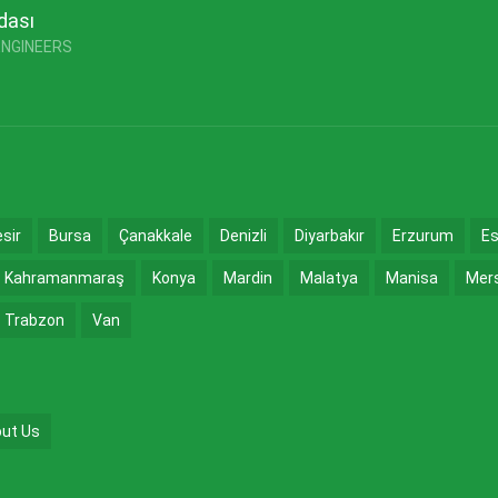
dası
ENGINEERS
esir
Bursa
Çanakkale
Denizli
Diyarbakır
Erzurum
Es
Kahramanmaraş
Konya
Mardin
Malatya
Manisa
Mer
Trabzon
Van
ut Us