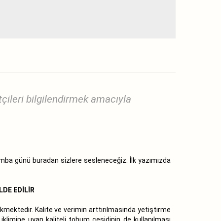
leri bilgilendirmek amacıyla
şamba günü buradan sizlere sesleneceğiz. İlk yazımızda
LDE EDİLİR
ekmektedir. Kalite ve verimin arttırılmasında yetiştirme
iklimine uyan kaliteli tohum çeşidinin de kullanılması