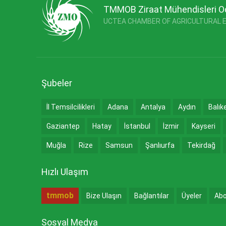
TMMOB Ziraat Mühendisleri O
UCTEA CHAMBER OF AGRICULTURAL 
Şubeler
İl Temsilcilikleri
Adana
Antalya
Aydın
Balık
Gaziantep
Hatay
İstanbul
İzmir
Kayseri
Muğla
Rize
Samsun
Şanlıurfa
Tekirdağ
Hızlı Ulaşım
tmmob
Bize Ulaşın
Bağlantılar
Üyeler
Abo
Sosyal Medya