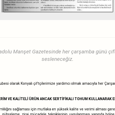
dolu Manşet Gazetesinde her çarşamba günü çiftçi
sesleneceğiz.
Şubesi olarak Konyalı çiftçilerimize yardımcı olmak amacıyla her Çar
RİM VE KALİTELİ ÜRÜN ANCAK SERTİFİKALI TOHUM KULLANARAK E
evamlılığını sağlaması için mutlaka en yüksek kalite ve verimi alması ger
, gübreleme, zirai mücadele tekniklerinin uygulanması yanında bölge 