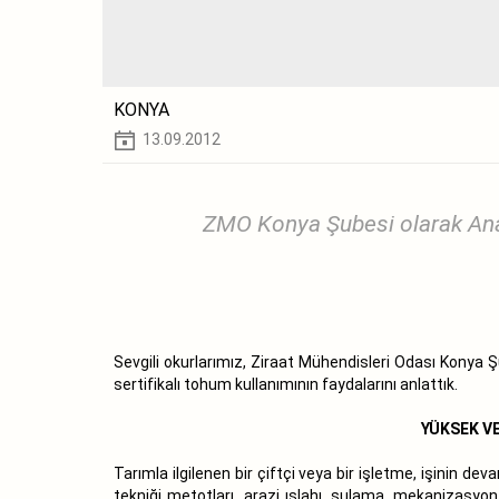
KONYA
13.09.2012
ZMO Konya Şubesi olarak Ana
Sevgili okurlarımız, Ziraat Mühendisleri Odası Konya 
sertifikalı tohum kullanımının faydalarını anlattık.
YÜKSEK VE
Tarımla ilgilenen bir çiftçi veya bir işletme, işinin d
tekniği metotları, arazi ıslahı, sulama, mekanizasyon