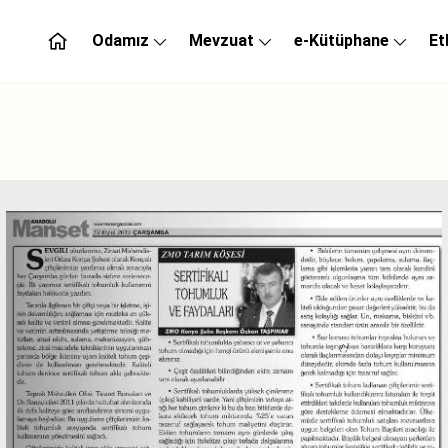
Odamız
Mevzuat
e-Kütüphane
Et