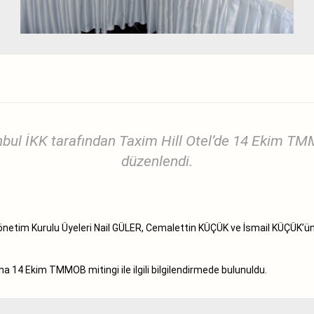
ul İKK tarafından Taxim Hill Otel’de 14 Ekim TMMOB 
düzenlendi.
önetim Kurulu Üyeleri Nail GÜLER, Cemalettin KÜÇÜK ve İsmail KÜÇÜK’ü
na 14 Ekim TMMOB mitingi ile ilgili bilgilendirmede bulunuldu.