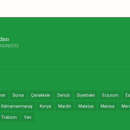
dası
ENGINEERS
esir
Bursa
Çanakkale
Denizli
Diyarbakır
Erzurum
Es
Kahramanmaraş
Konya
Mardin
Malatya
Manisa
Mer
Trabzon
Van