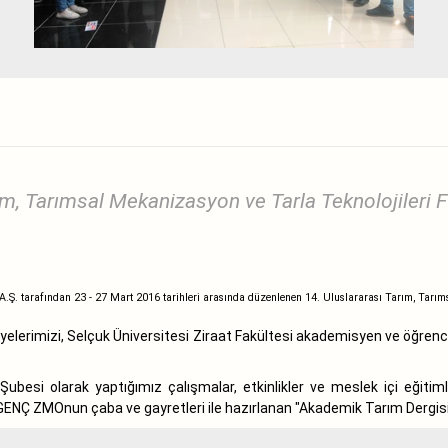
ım, Tarımsal Mekanizasyon ve Tarla Teknolojileri Fu
. tarafından 23 - 27 Mart 2016 tarihleri arasında düzenlenen 14. Uluslararası Tarım, Tarımsal
rimizi, Selçuk Üniversitesi Ziraat Fakültesi akademisyen ve öğrencilerini,
esi olarak yaptığımız çalışmalar, etkinlikler ve meslek içi eğitimle
ENÇ ZMOnun çaba ve gayretleri ile hazırlanan "Akademik Tarım Dergisi