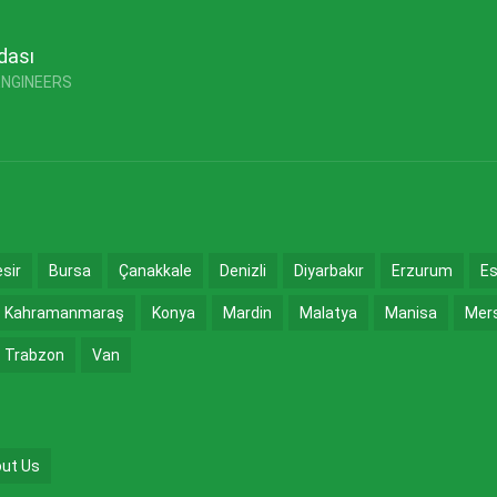
dası
ENGINEERS
esir
Bursa
Çanakkale
Denizli
Diyarbakır
Erzurum
Es
Kahramanmaraş
Konya
Mardin
Malatya
Manisa
Mer
Trabzon
Van
ut Us