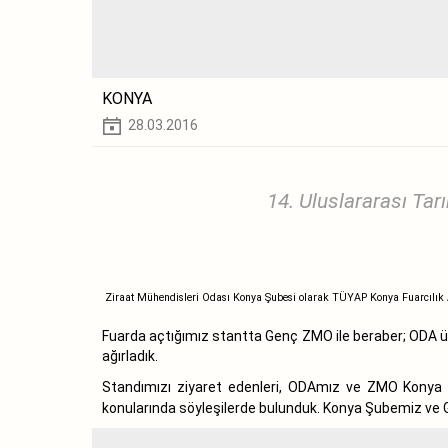
KONYA
28.03.2016
14. Uluslararası Tar
Ziraat Mühendisleri Odası Konya Şubesi olarak TÜYAP Konya Fuarcılık A.Ş
Fuarda açtığımız stantta Genç ZMO ile beraber; ODA üyele
ağırladık.
Standımızı ziyaret edenleri, ODAmız ve ZMO Konya Şub
konularında söyleşilerde bulunduk. Konya Şubemiz ve G