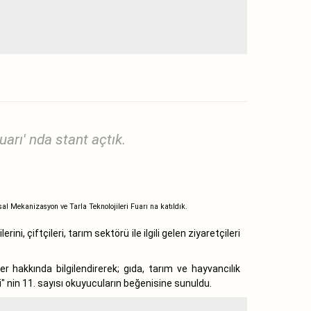
arı' nda stant açtık.
 Mekanizasyon ve Tarla Teknolojileri Fuarı na katıldık.
 çiftçileri, tarım sektörü ile ilgili gelen ziyaretçileri
r hakkında bilgilendirerek; gıda, tarım ve hayvancılık
" nin 11. sayısı okuyucuların beğenisine sunuldu.