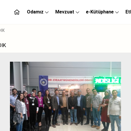
Odamız
Mevzuat
e-Kütüphane
Et
DIK
DIK