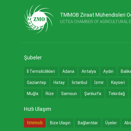
TMMOB Ziraat Mühendisleri O
UCTEA CHAMBER OF AGRICULTURAL 
Şubeler
İl Temsilcilikleri
Adana
Antalya
Aydın
Balık
Gaziantep
Hatay
İstanbul
İzmir
Kayseri
Muğla
Rize
Samsun
Şanlıurfa
Tekirdağ
Hızlı Ulaşım
tmmob
Bize Ulaşın
Bağlantılar
Üyeler
Abo