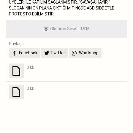
ÜYELERİ İLE KATILIM SAĞLANMIŞTIR. “SAVAŞA HAYIR!”
SLOGANININ ÖN PLANA ÇIKTIĞI MİTİNGDE ABD ŞİDDETLE
PROTESTO EDİLMİŞTİR.
Okunma Sayısı:
1515
Paylaş:
Facebook
Twitter
Whatsapp
0 kb
0 kb