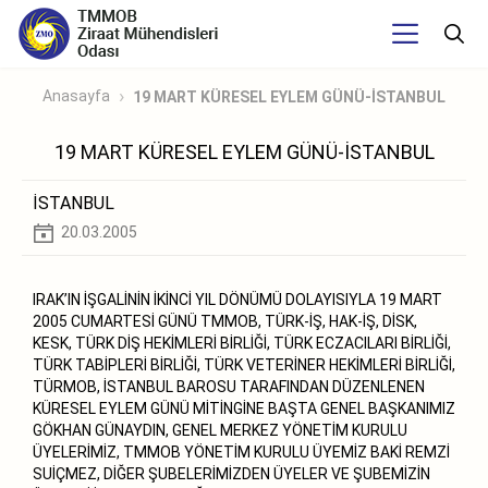
Anasayfa
19 MART KÜRESEL EYLEM GÜNÜ-İSTANBUL
19 MART KÜRESEL EYLEM GÜNÜ-İSTANBUL
İSTANBUL
20.03.2005
IRAK’IN İŞGALİNİN İKİNCİ YIL DÖNÜMÜ DOLAYISIYLA 19 MART
2005 CUMARTESİ GÜNÜ TMMOB, TÜRK-İŞ, HAK-İŞ, DİSK,
KESK, TÜRK DİŞ HEKİMLERİ BİRLİĞİ, TÜRK ECZACILARI BİRLİĞİ,
TÜRK TABİPLERİ BİRLİĞİ, TÜRK VETERİNER HEKİMLERİ BİRLİĞİ,
TÜRMOB, İSTANBUL BAROSU TARAFINDAN DÜZENLENEN
KÜRESEL EYLEM GÜNÜ MİTİNGİNE BAŞTA GENEL BAŞKANIMIZ
GÖKHAN GÜNAYDIN, GENEL MERKEZ YÖNETİM KURULU
ÜYELERİMİZ, TMMOB YÖNETİM KURULU ÜYEMİZ BAKİ REMZİ
SUİÇMEZ, DİĞER ŞUBELERİMİZDEN ÜYELER VE ŞUBEMİZİN