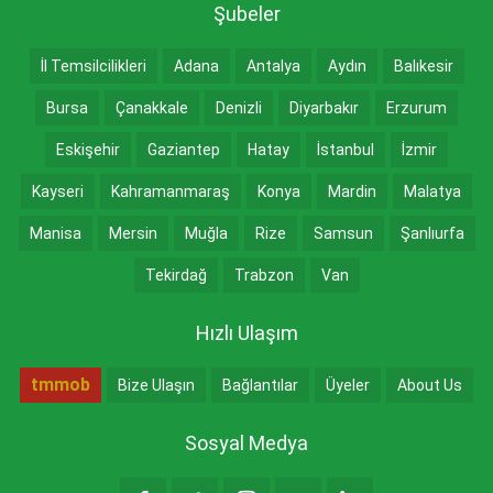
Şubeler
İl Temsilcilikleri
Adana
Antalya
Aydın
Balıkesir
Bursa
Çanakkale
Denizli
Diyarbakır
Erzurum
Eskişehir
Gaziantep
Hatay
İstanbul
İzmir
Kayseri
Kahramanmaraş
Konya
Mardin
Malatya
Manisa
Mersin
Muğla
Rize
Samsun
Şanlıurfa
Tekirdağ
Trabzon
Van
Hızlı Ulaşım
tmmob
Bize Ulaşın
Bağlantılar
Üyeler
About Us
Sosyal Medya