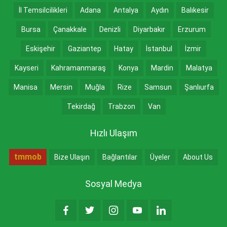
İl Temsilcilikleri
Adana
Antalya
Aydın
Balıkesir
Bursa
Çanakkale
Denizli
Diyarbakır
Erzurum
Eskişehir
Gaziantep
Hatay
İstanbul
İzmir
Kayseri
Kahramanmaraş
Konya
Mardin
Malatya
Manisa
Mersin
Muğla
Rize
Samsun
Şanlıurfa
Tekirdağ
Trabzon
Van
Hızlı Ulaşım
tmmob
Bize Ulaşın
Bağlantılar
Üyeler
About Us
Sosyal Medya