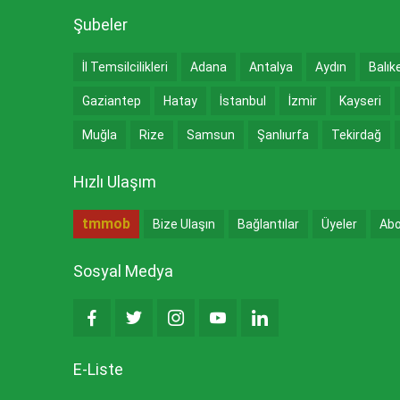
Şubeler
İl Temsilcilikleri
Adana
Antalya
Aydın
Balık
Gaziantep
Hatay
İstanbul
İzmir
Kayseri
Muğla
Rize
Samsun
Şanlıurfa
Tekirdağ
Hızlı Ulaşım
tmmob
Bize Ulaşın
Bağlantılar
Üyeler
Abo
Sosyal Medya
E-Liste