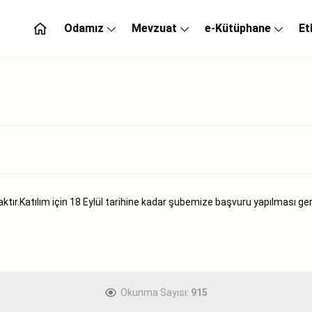
Odamız
Mevzuat
e-Kütüphane
Et
ktır.Katılım için 18 Eylül tarihine kadar şubemize başvuru yapılması ge
Okunma Sayısı:
915