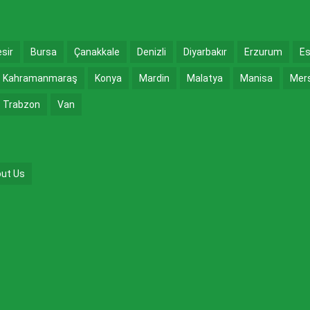
esir
Bursa
Çanakkale
Denizli
Diyarbakır
Erzurum
Es
Kahramanmaraş
Konya
Mardin
Malatya
Manisa
Mer
Trabzon
Van
ut Us