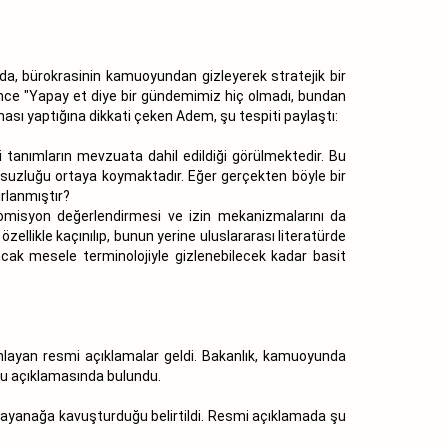
da, bürokrasinin kamuoyundan gizleyerek stratejik bir
nce "Yapay et diye bir gündemimiz hiç olmadı, bundan
sı yaptığına dikkati çeken Adem, şu tespiti paylaştı:
i tanımların mevzuata dahil edildiği görülmektedir. Bu
umsuzluğu ortaya koymaktadır. Eğer gerçekten böyle bir
ırlanmıştır?
omisyon değerlendirmesi ve izin mekanizmalarını da
zellikle kaçınılıp, bunun yerine uluslararası literatürde
cak mesele terminolojiyle gizlenebilecek kadar basit
nlayan resmi açıklamalar geldi. Bakanlık, kamuoyunda
uğu açıklamasında bulundu.
 dayanağa kavuşturduğu belirtildi. Resmi açıklamada şu