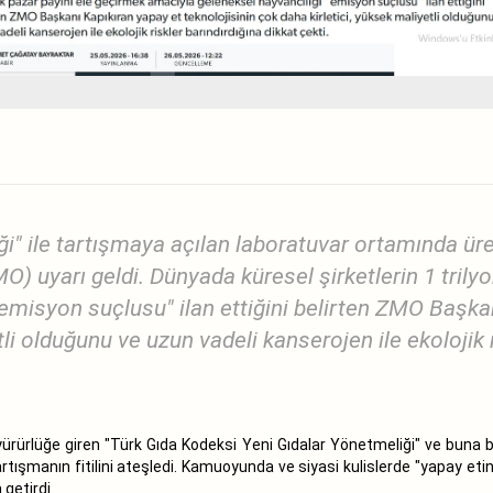
i" ile tartışmaya açılan laboratuvar ortamında üre
) uyarı geldi. Dünyada küresel şirketlerin 1 trilyo
emisyon suçlusu" ilan ettiğini belirten ZMO Başkan
li olduğunu ve uzun vadeli kanserojen ile ekolojik r
ürlüğe giren "Türk Gıda Kodeksi Yeni Gıdalar Yönetmeliği" ve buna bağl
tartışmanın fitilini ateşledi. Kamuoyunda ve siyasi kulislerde "yapay et
getirdi.