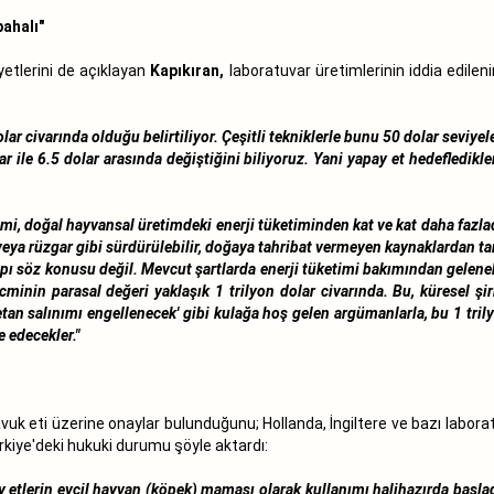
pahalı"
yetlerini de açıklayan
Kapıkıran,
laboratuvar üretimlerinin iddia edilen
ar civarında olduğu belirtiliyor. Çeşitli tekniklerle bunu 50 dolar seviy
ar ile 6.5 dolar arasında değiştiğini biliyoruz. Yani yapay et hedefledik
imi, doğal hayvansal üretimdeki enerji tüketiminden kat ve kat daha fazlad
 veya rüzgar gibi sürdürülebilir, doğaya tahribat vermeyen kaynaklardan t
yapı söz konusu değil. Mevcut şartlarda enerji tüketimi bakımından gelenek
inin parasal değeri yaklaşık 1 trilyon dolar civarında. Bu, küresel şir
n salınımı engellenecek' gibi kulağa hoş gelen argümanlarla, bu 1 trily
e edecekler."
uk eti üzerine onaylar bulunduğunu; Hollanda, İngiltere ve bazı labora
ürkiye'deki hukuki durumu şöyle aktardı:
ay etlerin evcil hayvan (köpek) maması olarak kullanımı halihazırda başla