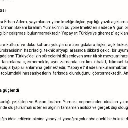
pısı
si Erhan Adem, yayımlanan yönetmeliğe ilişkin yaptığı yazılı açıklama
e Orman Bakanı İbrahim Yumaklı’nın bu yönetmelikten sadece 9 gün ö
 bir çalışması bulunmamaktadır. Yapay et Türkiye’ye giremez" açıklama
 kültürü ve doku kültürü yoluyla üretilen gıdalara ilişkin açık hukuk
rokrasisinin hazırladığı teknik altyapı arasında dikkati çekici bir uy
aların Türkiye’de izin süreçlerini düzenleyen ayrıntılı bir mevzuat haz
r tanımlama içermemekte; aynı zamanda üretim, ithalat, bilimsel k
geçiş altyapısı' anlamına gelmektedir. 'Yapay et' ifadesini kullanmaktan ö
, toplumdaki hassasiyetlerin farkında olunduğunu göstermektedir. An
da güçlendi
lığı yetkilileri ve Bakan İbrahim Yumaklı cephesinden iddiaları yala
önünde oluşturulmak istenen algının tamamen asılsız ve gerçek dışı old
iğin iddia edilenin aksine yapay et yasağını çok daha güçlü bir hukuki