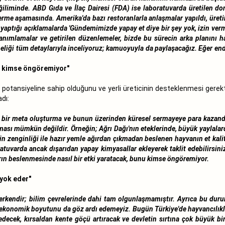
iliminde. ABD Gıda ve İlaç Dairesi (FDA) ise laboratuvarda üretilen domuz
 verme aşamasında. Amerika'da bazı restoranlarla anlaşmalar yapıldı, ür
yaptığı açıklamalarda 'Gündemimizde yapay et diye bir şey yok, izin v
 tanımlamalar ve getirilen düzenlemeler, bizde bu sürecin arka planını h
eliği tüm detaylarıyla inceliyoruz; kamuoyuyla da paylaşacağız. Eğer end
nı kimse öngöremiyor"
ık potansiyeline sahip olduğunu ve yerli üreticinin desteklenmesi gerek
dı:
i bir meta oluşturma ve bunun üzerinden küresel sermayeye para kazand
aması mümkün değildir. Örneğin; Ağrı Dağı'nın eteklerinde, büyük yaylala
rin zenginliği ile hazır yemle ağırdan çıkmadan beslenen hayvanın et kalite
atuvarda ancak dışarıdan yapay kimyasallar ekleyerek taklit edebilirsini
rın beslenmesinde nasıl bir etki yaratacak, bunu kimse öngöremiyor.
 yok eder"
erkendir; bilim çevrelerinde dahi tam olgunlaşmamıştır. Ayrıca bu duru
ekonomik boyutunu da göz ardı edemeyiz. Bugün Türkiye'de hayvancılıkla 
k edecek, kırsaldan kente göçü artıracak ve devletin sırtına çok büyü