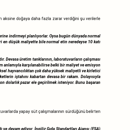
in aksine doğaya daha fazla zarar verdiğini şu verilerle
elerine indirmeyi planlıyorlar. Oysa bugün dünyada normal
leri en düşük maliyette bile normal etin neredeyse 10 katı
ır. Devasa üretim tanklarının, laboratuvarların çalışması
am anlamıyla karşılanabilirse belki bir maliyet ve emisyon
sel hayvancılıktan çok daha yüksek maliyetli ve kirletici
ketlerin iştahını kabartan devasa bir rakam. Dolayısıyla
on dolarlık pazar ele geçirilmek isteniyor. Bunu başaran
tuvarlarda yapay süt çalışmalarının sürdüğünü belirten
dı ve devam ediyor. İngiliz Gıda Standartları Ajansı (FSA)