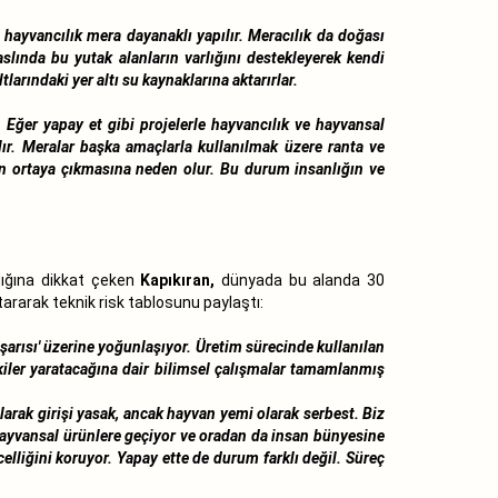
 hayvancılık mera dayanaklı yapılır. Meracılık da doğası
slında bu yutak alanların varlığını destekleyerek kendi
arındaki yer altı su kaynaklarına aktarırlar.
 Eğer yapay et gibi projelerle hayvancılık ve hayvansal
ılır. Meralar başka amaçlarla kullanılmak üzere ranta ve
in ortaya çıkmasına neden olur. Bu durum insanlığın ve
adığına dikkat çeken
Kapıkıran,
dünyada bu alanda 30
ararak teknik risk tablosunu paylaştı:
aşarısı' üzerine yoğunlaşıyor. Üretim sürecinde kullanılan
tkiler yaratacağına dair bilimsel çalışmalar tamamlanmış
arak girişi yasak, ancak hayvan yemi olarak serbest. Biz
hayvansal ürünlere geçiyor ve oradan da insan bünyesine
elliğini koruyor. Yapay ette de durum farklı değil. Süreç