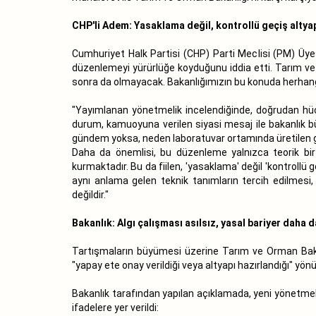
CHP'li Adem: Yasaklama değil, kontrollü geçiş altya
Cumhuriyet Halk Partisi (CHP) Parti Meclisi (PM) Üye
düzenlemeyi yürürlüğe koyduğunu iddia etti. Tarım v
sonra da olmayacak. Bakanlığımızın bu konuda herhangi
"Yayımlanan yönetmelik incelendiğinde, doğrudan hücre
durum, kamuoyuna verilen siyasi mesaj ile bakanlık bü
gündem yoksa, neden laboratuvar ortamında üretilen gıd
Daha da önemlisi, bu düzenleme yalnızca teorik bi
kurmaktadır. Bu da fiilen, 'yasaklama' değil 'kontrollü 
aynı anlama gelen teknik tanımların tercih edilmesi
değildir."
Bakanlık: Algı çalışması asılsız, yasal bariyer daha 
Tartışmaların büyümesi üzerine Tarım ve Orman Bakan
"yapay ete onay verildiği veya altyapı hazırlandığı" y
Bakanlık tarafından yapılan açıklamada, yeni yönetmel
ifadelere yer verildi: