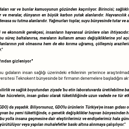
daları var ve bunlar kamuoyunun gözünden kaçırılıyor. Birincisi; sağlıklı
 ve meralar, dünyanın en büyük karbon yutak alanlarıdır. Hayvancılık a
evasa su tutma alanlarıdır. Yağmurları toplar, suyu bünyesinde tutar ve altl
e ekonomik gerekçesi, insanların hayvansal ürünlere olan ihtiyacıdır.
bu süreç baltalanırsa, meraların kullanım amacı değişikliklerine yol aç
anlarının yok olmasına hem de eko kırıma uğramış, çölleşmiş araziler
."
fından gizleniyor"
 gıdaların insan sağlığı üzerindeki etkilerinin yeterince araştırılm
iversitesi Teknokent bünyesinde bir firmanın denemelere başladığını akt
nilirlik ve sağlık boyutundan ziyade 'bu etin laboratuvarda üretilebilme b
lan hücrelerin, insan gıdası olarak tüketildiğinde uzun vadede ne tür e
O) da yaşadık. Biliyorsunuz, GDO'lu ürünlerin Türkiye'ye insan gıdası ol
ayvan bu yemi tükettiğinde, o genetik değişiklikler hayvan bünyesinden 
 bu yolla insana geçmesine dair eleştirilerimiz ve endişelerimiz hala günc
yürütülüyor veya yapılan muhalefetler baskı altına alınmaya çalışılıyor."