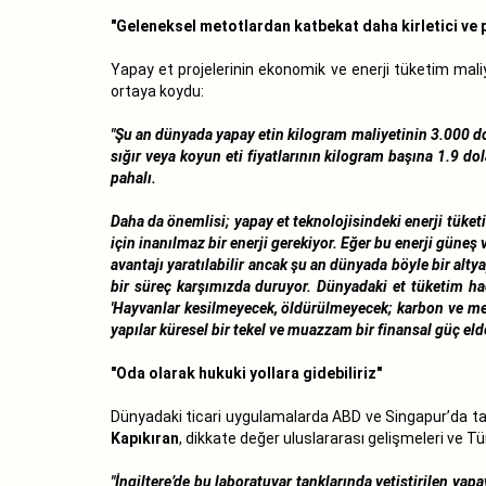
"Geleneksel metotlardan katbekat daha kirletici ve 
Yapay et projelerinin ekonomik ve enerji tüketim mali
ortaya koydu:
"Şu an dünyada yapay etin kilogram maliyetinin 3.000 dol
sığır veya koyun eti fiyatlarının kilogram başına 1.9 dol
pahalı.
Daha da önemlisi; yapay et teknolojisindeki enerji tüket
için inanılmaz bir enerji gerekiyor. Eğer bu enerji güneş
avantajı yaratılabilir ancak şu an dünyada böyle bir alt
bir süreç karşımızda duruyor. Dünyadaki et tüketim hacm
'Hayvanlar kesilmeyecek, öldürülmeyecek; karbon ve meta
yapılar küresel bir tekel ve muazzam bir finansal güç eld
"Oda olarak hukuki yollara gidebiliriz"
Dünyadaki ticari uygulamalarda ABD ve Singapur’da tav
Kapıkıran
, dikkate değer uluslararası gelişmeleri ve T
"İngiltere’de bu laboratuvar tanklarında yetiştirilen yap