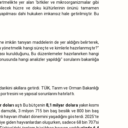
etmelikte yer alan 'bitkiler ve mikroorganizmalar gibi
ebilecek hücre ve doku kültürlerinin önünü tamamen
apılması dahi hukuken imkansız hale getirilmiştir. Bu
e imkân tanıyan maddelerin de yer aldığını belirterek,
u yönetmelik hangi süreçte ve kimlerle hazırlanmıştır?"
ması kurulduğunu, Bu düzenlemeler hazırlanırken hangi
konusunda hangi analizler yapıldığı" sorularını bakanlığa
arikini akıllara getirdi. TÜİK, Tarım ve Orman Bakanlığı
tresini ve yapısal sorunlarını hatırlattı.
r doları
aştı Bu bütçenin
8,1 milyar dolara
yakın kısmı
 damızlık, 3 milyon 715 bin baş besilik ve 800 bin baş
anlı hayvan ithalat dönemini yaşadığını gösterdi. 2025'te
siye giden hayvanlardan oluşurken, sadece 68 bin 707'si
 Türkiye’deki toplam büyükbaş hayvan varlığı
yüzde 6,4