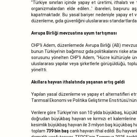
"Türkiye sınırları içinde yapay et üretimi, ithalatı 
organizmalardan elde edilen...' ibareleri, başvur
kapatmaktadır. Bu yasal bariyer nedeniyle yapay et v
düzenleme, gıda güvenliğini uluslararası standartlarda
Avrupa Birliği mevzuatına uyum tartışması
CHP'li Adem, düzenlemede Avrupa Birliği (AB) mevzuatı
bunun Türkiye’nin bağımsız gıda politikalarını riske a
sorusunu yönelten CHP'li Adem, "Hücre kültürüyle üre
uluslararası yapılar veya şirketlerle görüşüldüğü, toplu
yöneltti.
Akıllara hayvan ithalatında yaşanan artış geldi
Yapılan yasal düzenleme ve yapay et alternatifleri etra
Tarımsal Ekonomi ve Politika Geliştirme Enstitüsü'nün (
Verilere göre Türkiye'nin son 10 yılda büyükbaş, küçükba
doğrudan büyükbaş hayvan ve kırmızı et kalemlerine gi
kesimlik büyükbaş hayvan ile 3 milyon baş küçükbaş hayva
toplam
739 bin baş
canlı hayvan ithal edildi. Bu hayv
damızlık vasfı taşıyor. TEPGE'nin Temmuz 2025 tarihli