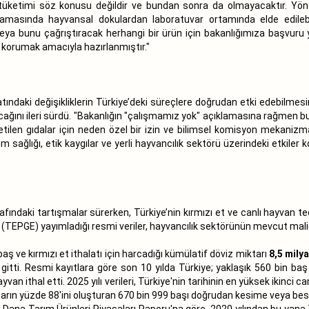
ve tüketimi söz konusu değildir ve bundan sonra da olmayacaktır. Yön
u aşamasında hayvansal dokulardan laboratuvar ortamında elde edil
eya bunu çağrıştıracak herhangi bir ürün için bakanlığımıza başvuru y
 korumak amacıyla hazırlanmıştır."
ndaki değişikliklerin Türkiye’deki süreçlere doğrudan etki edebilmesin
tacağını ileri sürdü. "Bakanlığın "çalışmamız yok" açıklamasına rağmen b
tilen gıdalar için neden özel bir izin ve bilimsel komisyon mekaniz
m sağlığı, etik kaygılar ve yerli hayvancılık sektörü üzerindeki etkiler 
fındaki tartışmalar sürerken, Türkiye’nin kırmızı et ve canlı hayvan ted
TEPGE) yayımladığı resmi veriler, hayvancılık sektörünün mevcut mali por
ş ve kırmızı et ithalatı için harcadığı kümülatif döviz miktarı
8,5 milya
tti. Resmi kayıtlara göre son 10 yılda Türkiye; yaklaşık 560 bin baş
n ithal etti. 2025 yılı verileri, Türkiye'nin tarihinin en yüksek ikinci c
anların yüzde 88'ini oluşturan 670 bin 999 başı doğrudan kesime veya be
 Dana Tarım Ürünleri Piyasaları Raporu'na göre, 2020 yılından bu yana