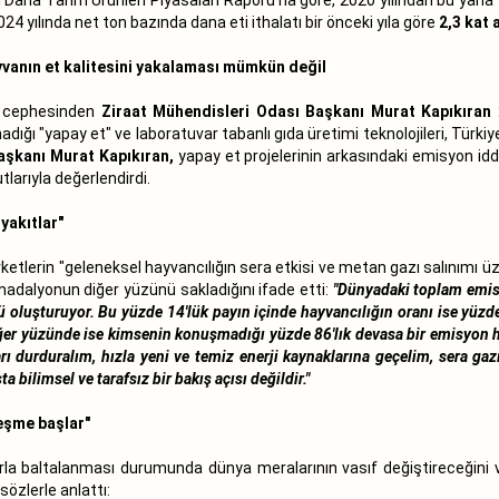
2024 yılında net ton bazında dana eti ithalatı bir önceki yıla göre
2,3 kat 
yvanın et kalitesini yakalaması mümkün değil
ci cephesinden
Ziraat Mühendisleri Odası Başkanı Murat Kapıkıran
2
dığı "yapay et" ve laboratuvar tabanlı gıda üretimi teknolojileri, Türk
aşkanı Murat Kapıkıran,
yapay et projelerinin arkasındaki emisyon iddial
larıyla değerlendirdi.
 yakıtlar"
ketlerin "geleneksel hayvancılığın sera etkisi ve metan gazı salınımı 
madalyonun diğer yüzünü sakladığını ifade etti:
"Dünyadaki toplam emis
oluşturuyor. Bu yüzde 14'lük payın içinde hayvancılığın oranı ise yüzd
ğer yüzünde ise kimsenin konuşmadığı yüzde 86'lık devasa bir emisyon h
arı durduralım, hızla yeni ve temiz enerji kaynaklarına geçelim, sera g
 bilimsel ve tarafsız bir bakış açısı değildir."
leşme başlar"
larla baltalanması durumunda dünya meralarının vasıf değiştireceğini 
sözlerle anlattı: