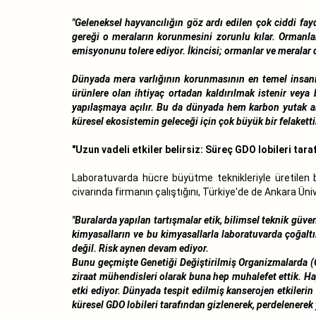
"Geleneksel hayvancılığın göz ardı edilen çok ciddi fay
gereği o meraların korunmesini zorunlu kılar. Ormanlar
emisyonunu tolere ediyor. İkincisi; ormanlar ve meralar d
Dünyada mera varlığının korunmasının en temel insani v
ürünlere olan ihtiyaç ortadan kaldırılmak istenir veya 
yapılaşmaya açılır. Bu da dünyada hem karbon yutak al
küresel ekosistemin geleceği için çok büyük bir felakettir
"Uzun vadeli etkiler belirsiz: Süreç GDO lobileri tara
Laboratuvarda hücre büyütme teknikleriyle üretilen bu
civarında firmanın çalıştığını, Türkiye'de de Ankara Ün
"Buralarda yapılan tartışmalar etik, bilimsel teknik güve
kimyasalların ve bu kimyasallarla laboratuvarda çoğaltı
değil. Risk aynen devam ediyor.
Bunu geçmişte Genetiği Değiştirilmiş Organizmalarda (GD
ziraat mühendisleri olarak buna hep muhalefet ettik. H
etki ediyor. Dünyada tespit edilmiş kanserojen etkilerin
küresel GDO lobileri tarafından gizlenerek, perdelenerek 