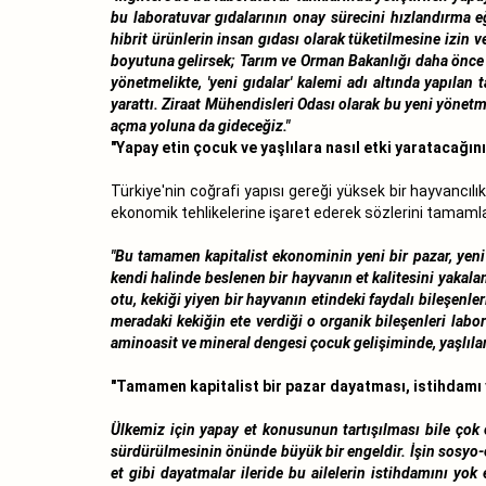
bu laboratuvar gıdalarının onay sürecini hızlandırma eğ
hibrit ürünlerin insan gıdası olarak tüketilmesine izin
boyutuna gelirsek; Tarım ve Orman Bakanlığı daha önce 
yönetmelikte, 'yeni gıdalar' kalemi adı altında yapılan
yarattı. Ziraat Mühendisleri Odası olarak bu yeni yönetm
açma yoluna da gideceğiz."
"Yapay etin çocuk ve yaşlılara nasıl etki yaratacağı
Türkiye'nin coğrafi yapısı gereği yüksek bir hayvancıl
ekonomik tehlikelerine işaret ederek sözlerini tamamla
"Bu tamamen kapitalist ekonominin yeni bir pazar, yen
kendi halinde beslenen bir hayvanın et kalitesini yakal
otu, kekiği yiyen bir hayvanın etindeki faydalı bileşenle
meradaki kekiğin ete verdiği o organik bileşenleri labor
aminoasit ve mineral dengesi çocuk gelişiminde, yaşlıla
"Tamamen kapitalist bir pazar dayatması, istihdamı
Ülkemiz için yapay et konusunun tartışılması bile çok 
sürdürülmesinin önünde büyük bir engeldir. İşin sosyo-
et gibi dayatmalar ileride bu ailelerin istihdamını yo