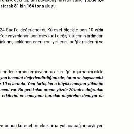
artarak 81 bin 164 tona
ulaştı.
4 Saat'e değerlendirdi. Küresel ölçekte son 10 yıldır
iye'de yayımlanan son mevzuat değişikliklerinin ardından
arını, saklanan enerji maliyetlerini, sağlık risklerini ve
üzerinden karbon emisyonunu artırdığı" argümanını dikte
yon hacmini değerlendirdiğimizde; tarım ve hayvancılık
e 10 civarında. Yani tartışılan o büyük emisyon yükünün
acmi var. Bu geri kalan oranın yüzde 70'inden doğrudan
azı etkilerini ve emisyonu buradan düşürelim' demiyor da
ve bunun küresel bir ekokırıma yol açacağını söyleyen