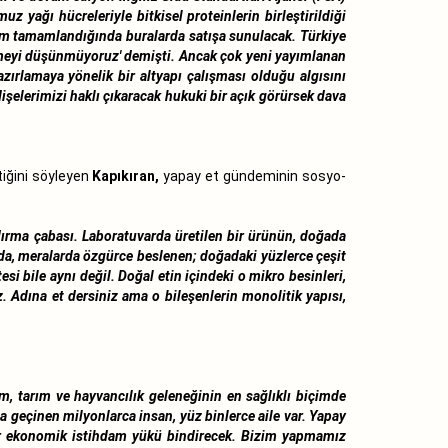
 yağı hücreleriyle bitkisel proteinlerin birleştirildiği
etim tamamlandığında buralarda satışa sunulacak. Türkiye
ermeyi düşünmüyoruz' demişti. Ancak çok yeni yayımlanan
azırlamaya yönelik bir altyapı çalışması olduğu algısını
işelerimizi haklı çıkaracak hukuki bir açık görürsek dava
tiğini söyleyen
Kapıkıran,
yapay et gündeminin sosyo-
ırma çabası. Laboratuvarda üretilen bir ürünün, doğada
rda, meralarda özgürce beslenen; doğadaki yüzlerce çeşit
si bile aynı değil. Doğal etin içindeki o mikro besinleri,
z. Adına et dersiniz ama o bileşenlerin monolitik yapısı,
m, tarım ve hayvancılık geleneğinin en sağlıklı biçimde
geçinen milyonlarca insan, yüz binlerce aile var. Yapay
k bir ekonomik istihdam yükü bindirecek. Bizim yapmamız