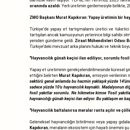
oranında azaldı
. Yerli üretimin gerilemesiyle birlikte, 
ZMO Başkanı Murat Kapıkıran: Yapay üretimin bir ha
Türkiye'de yapay et tartışmalarını üretici ve tüketi
tartışılan ancak kamuoyunun yeterince bilgi sahibi olma
yeniden gündeme geldi.
Ziraat Mühendisleri Odası B
Türkiye’deki mevzuat arka planını hukuki ve teknik boyut
"Hayvancılık günah keçisi ilan ediliyor, sorumlu fosil
Yapay et üretiminin gerekçelendirilmesinde küresel şir
ettiğini belirten
Murat Kapıkıran,
emisyon verilerinin 
sektörü genel anlamda bu hacmin yaklaşık yüzde 14'ünü 
sadece yüzde 10'u hayvancılık kaynaklı. Madalyonun di
fosil yakıtlar sorumlu. Ne hikmetse kimse 'Fosil yakıtl
hayvancılığı günah keçisi ilan ediyor. Bu yaklaşım en başta
"Hayvancılık baltalanırsa meralar ranta açılır ve çöl
Geleneksel hayvancılığın bitirilmesi veya yapay gıda
Kapıkıran
, meraların ekosistem için hayati önemini şu 