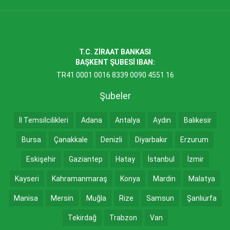
T.C. ZİRAAT BANKASI
BAŞKENT ŞUBESİ IBAN:
TR41 0001 0016 8339 0090 4551 16
Şubeler
İl Temsilcilikleri
Adana
Antalya
Aydın
Balıkesir
Bursa
Çanakkale
Denizli
Diyarbakır
Erzurum
Eskişehir
Gaziantep
Hatay
İstanbul
İzmir
Kayseri
Kahramanmaraş
Konya
Mardin
Malatya
Manisa
Mersin
Muğla
Rize
Samsun
Şanlıurfa
Tekirdağ
Trabzon
Van