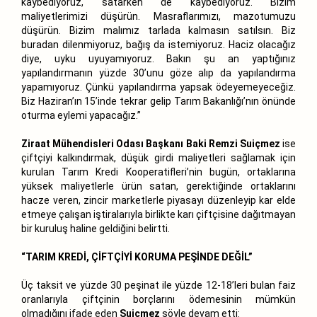
kaybediyoruz, satarken de kaybediyoruz. Bizim
maliyetlerimizi düşürün. Masraflarımızı, mazotumuzu
düşürün. Bizim malımız tarlada kalmasın satılsın. Biz
buradan dilenmiyoruz, bağış da istemiyoruz. Haciz olacağız
diye, uyku uyuyamıyoruz. Bakın şu an yaptığınız
yapılandırmanın yüzde 30’unu göze alıp da yapılandırma
yapamıyoruz. Çünkü yapılandırma yapsak ödeyemeyeceğiz.
Biz Haziran’ın 15’inde tekrar gelip Tarım Bakanlığı’nın önünde
oturma eylemi yapacağız.”
Ziraat Mühendisleri Odası Başkanı Baki Remzi Suiçmez
ise
çiftçiyi kalkındırmak, düşük girdi maliyetleri sağlamak için
kurulan Tarım Kredi Kooperatifleri’nin bugün, ortaklarına
yüksek maliyetlerle ürün satan, gerektiğinde ortaklarını
hacze veren, zincir marketlerle piyasayı düzenleyip kar elde
etmeye çalışan iştiralarıyla birlikte karı çiftçisine dağıtmayan
bir kuruluş haline geldiğini belirtti.
“TARIM KREDİ, ÇİFTÇİYİ KORUMA PEŞİNDE DEĞİL”
Üç taksit ve yüzde 30 peşinat ile yüzde 12-18’leri bulan faiz
oranlarıyla çiftçinin borçlarını ödemesinin mümkün
olmadığını ifade eden
Suiçmez
şöyle devam etti: