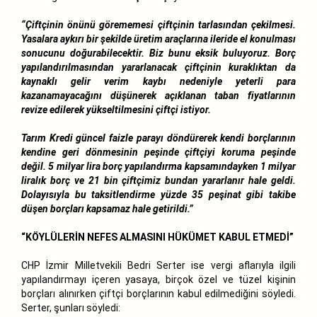
“Çiftçinin önünü görememesi çiftçinin tarlasından çekilmesi.
Yasalara aykırı bir şekilde üretim araçlarına ileride el konulması
sonucunu doğurabilecektir. Biz bunu eksik buluyoruz. Borç
yapılandırılmasından yararlanacak çiftçinin kuraklıktan da
kaynaklı gelir verim kaybı nedeniyle yeterli para
kazanamayacağını düşünerek açıklanan taban fiyatlarının
revize edilerek yükseltilmesini çiftçi istiyor.
Tarım Kredi güncel faizle parayı döndürerek kendi borçlarının
kendine geri dönmesinin peşinde çiftçiyi koruma peşinde
değil. 5 milyar lira borç yapılandırma kapsamındayken 1 milyar
liralık borç ve 21 bin çiftçimiz bundan yararlanır hale geldi.
Dolayısıyla bu taksitlendirme yüzde 35 peşinat gibi takibe
düşen borçları kapsamaz hale getirildi.”
“KÖYLÜLERİN NEFES ALMASINI HÜKÜMET KABUL ETMEDİ”
CHP İzmir Milletvekili Bedri Serter ise vergi aflarıyla ilgili
yapılandırmayı içeren yasaya, birçok özel ve tüzel kişinin
borçları alınırken çiftçi borçlarının kabul edilmediğini söyledi.
Serter, şunları söyledi: