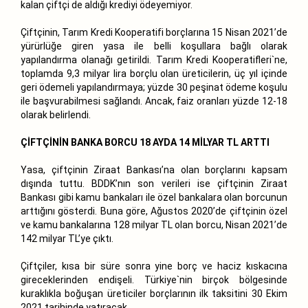
kalan çiftçi de aldığı krediyi ödeyemiyor.
Çiftçinin, Tarım Kredi Kooperatifi borçlarına 15 Nisan 2021’de
yürürlüğe giren yasa ile belli koşullara bağlı olarak
yapılandırma olanağı getirildi. Tarım Kredi Kooperatifleri`ne,
toplamda 9,3 milyar lira borçlu olan üreticilerin, üç yıl içinde
geri ödemeli yapılandırmaya; yüzde 30 peşinat ödeme koşulu
ile başvurabilmesi sağlandı. Ancak, faiz oranları yüzde 12-18
olarak belirlendi.
ÇİFTÇİNİN BANKA BORCU 18 AYDA 14 MİLYAR TL ARTTI
Yasa, çiftçinin Ziraat Bankası’na olan borçlarını kapsam
dışında tuttu. BDDK’nın son verileri ise çiftçinin Ziraat
Bankası gibi kamu bankaları ile özel bankalara olan borcunun
arttığını gösterdi. Buna göre, Ağustos 2020’de çiftçinin özel
ve kamu bankalarına 128 milyar TL olan borcu, Nisan 2021’de
142 milyar TL’ye çıktı.
Çiftçiler, kısa bir süre sonra yine borç ve haciz kıskacına
gireceklerinden endişeli. Türkiye`nin birçok bölgesinde
kuraklıkla boğuşan üreticiler borçlarının ilk taksitini 30 Ekim
2021 tarihinde yatıracak.