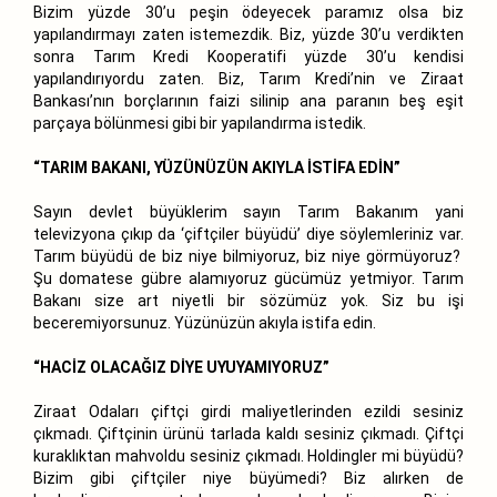
Bizim yüzde 30’u peşin ödeyecek paramız olsa biz
yapılandırmayı zaten istemezdik. Biz, yüzde 30’u verdikten
sonra Tarım Kredi Kooperatifi yüzde 30’u kendisi
yapılandırıyordu zaten. Biz, Tarım Kredi’nin ve Ziraat
Bankası’nın borçlarının faizi silinip ana paranın beş eşit
parçaya bölünmesi gibi bir yapılandırma istedik.
“TARIM BAKANI, YÜZÜNÜZÜN AKIYLA İSTİFA EDİN”
Sayın devlet büyüklerim sayın Tarım Bakanım yani
televizyona çıkıp da ‘çiftçiler büyüdü’ diye söylemleriniz var.
Tarım büyüdü de biz niye bilmiyoruz, biz niye görmüyoruz?
Şu domatese gübre alamıyoruz gücümüz yetmiyor. Tarım
Bakanı size art niyetli bir sözümüz yok. Siz bu işi
beceremiyorsunuz. Yüzünüzün akıyla istifa edin.
“HACİZ OLACAĞIZ DİYE UYUYAMIYORUZ”
Ziraat Odaları çiftçi girdi maliyetlerinden ezildi sesiniz
çıkmadı. Çiftçinin ürünü tarlada kaldı sesiniz çıkmadı. Çiftçi
kuraklıktan mahvoldu sesiniz çıkmadı. Holdingler mi büyüdü?
Bizim gibi çiftçiler niye büyümedi? Biz alırken de