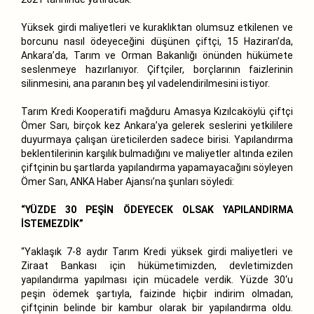
Yüksek girdi maliyetleri ve kuraklıktan olumsuz etkilenen ve
borcunu nasıl ödeyeceğini düşünen çiftçi, 15 Haziran’da,
Ankara’da, Tarım ve Orman Bakanlığı önünden hükümete
seslenmeye hazırlanıyor. Çiftçiler, borçlarının faizlerinin
silinmesini, ana paranın beş yıl vadelendirilmesini istiyor.
Tarım Kredi Kooperatifi mağduru Amasya Kızılcaköylü çiftçi
Ömer Sarı, birçok kez Ankara’ya gelerek seslerini yetkililere
duyurmaya çalışan üreticilerden sadece birisi. Yapılandırma
beklentilerinin karşılık bulmadığını ve maliyetler altında ezilen
çiftçinin bu şartlarda yapılandırma yapamayacağını söyleyen
Ömer Sarı, ANKA Haber Ajansı’na şunları söyledi:
“YÜZDE 30 PEŞİN ÖDEYECEK OLSAK YAPILANDIRMA
İSTEMEZDİK”
“Yaklaşık 7-8 aydır Tarım Kredi yüksek girdi maliyetleri ve
Ziraat Bankası için hükümetimizden, devletimizden
yapılandırma yapılması için mücadele verdik. Yüzde 30‘u
peşin ödemek şartıyla, faizinde hiçbir indirim olmadan,
çiftçinin belinde bir kambur olarak bir yapılandırma oldu.