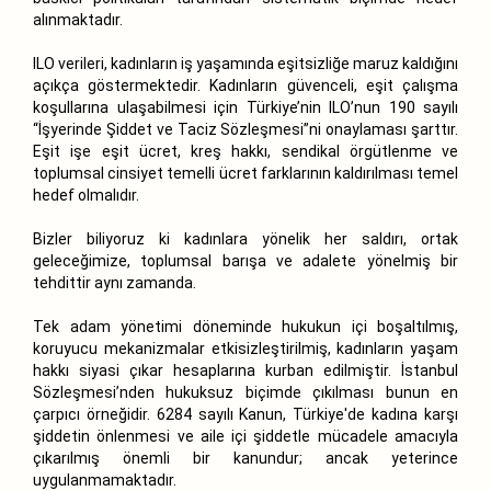
alınmaktadır.
ILO verileri, kadınların iş yaşamında eşitsizliğe maruz kaldığını
açıkça göstermektedir. Kadınların güvenceli, eşit çalışma
koşullarına ulaşabilmesi için Türkiye’nin ILO’nun 190 sayılı
“İşyerinde Şiddet ve Taciz Sözleşmesi”ni onaylaması şarttır.
Eşit işe eşit ücret, kreş hakkı, sendikal örgütlenme ve
toplumsal cinsiyet temelli ücret farklarının kaldırılması temel
hedef olmalıdır.
Bizler biliyoruz ki kadınlara yönelik her saldırı, ortak
geleceğimize, toplumsal barışa ve adalete yönelmiş bir
tehdittir aynı zamanda.
Tek adam yönetimi döneminde hukukun içi boşaltılmış,
koruyucu mekanizmalar etkisizleştirilmiş, kadınların yaşam
hakkı siyasi çıkar hesaplarına kurban edilmiştir. İstanbul
Sözleşmesi’nden hukuksuz biçimde çıkılması bunun en
çarpıcı örneğidir. 6284 sayılı Kanun, Türkiye'de kadına karşı
şiddetin önlenmesi ve aile içi şiddetle mücadele amacıyla
çıkarılmış önemli bir kanundur; ancak yeterince
uygulanmamaktadır.