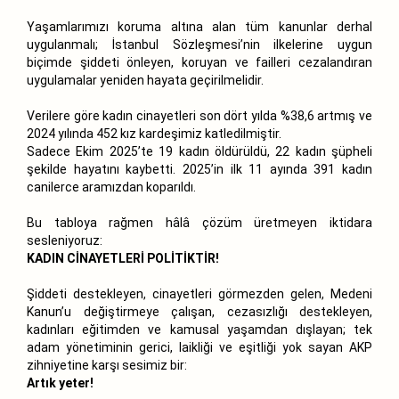
Yaşamlarımızı koruma altına alan tüm kanunlar derhal
uygulanmalı; İstanbul Sözleşmesi’nin ilkelerine uygun
biçimde şiddeti önleyen, koruyan ve failleri cezalandıran
uygulamalar yeniden hayata geçirilmelidir.
Verilere göre kadın cinayetleri son dört yılda %38,6 artmış ve
2024 yılında 452 kız kardeşimiz katledilmiştir.
Sadece Ekim 2025’te 19 kadın öldürüldü, 22 kadın şüpheli
şekilde hayatını kaybetti. 2025’in ilk 11 ayında 391 kadın
canilerce aramızdan koparıldı.
Bu tabloya rağmen hâlâ çözüm üretmeyen iktidara
sesleniyoruz:
KADIN CİNAYETLERİ POLİTİKTİR!
Şiddeti destekleyen, cinayetleri görmezden gelen, Medeni
Kanun’u değiştirmeye çalışan, cezasızlığı destekleyen,
kadınları eğitimden ve kamusal yaşamdan dışlayan; tek
adam yönetiminin gerici, laikliği ve eşitliği yok sayan AKP
zihniyetine karşı sesimiz bir:
Artık yeter!