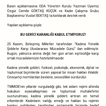
Basın açıklamasına ODA Yönetim Kurulu Yazman Üyemiz
Özgür Cemile GÖKTAŞ KÜÇÜK ve Kadın Çalışma Grubu
Başkanımız Vuslat BEKTAŞ ta katılarak destek verdi.
Yapılan açıklama şöyle:
BU GERİCİ KARANLIĞI KABUL ETMİYORUZ!
25 Kasım, Birleşmiş Milletler tarafından “Kadına Yönelik
Şiddete Karşı Uluslararası Mücadele Günü” ilan edilmiştir.
Bugün, yalnızca anma değil; her gün artan eşitsizliğe karşı
ortak mücadelemizin hatırlatılmasıdır.
Kadına yönelik şiddet; fiziksel, psikolojik, ekonomik, dijital ve
toplumsal biçimlerde süren yapısal bir insan hakları ihlalidir.
Cinsiyetçi normlardan beslenir, sessizlikle sürdürülür.
TMMOB’nin yıllardır vurguladığı gibi, tek adam rejimi altında
hukukun siyasallaşması ve toplumsal muhalefetin
susturulması, kadına yönelik şiddeti artıran en temel
etkenlerdir. Kadınların varlığı, emeği ve hakları bu rejimin
baskıcı politikaları tarafından sistematik biçimde hedef