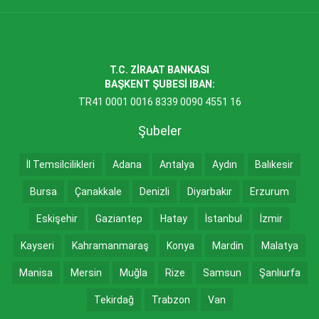
T.C. ZİRAAT BANKASI
BAŞKENT ŞUBESİ IBAN:
TR41 0001 0016 8339 0090 4551 16
Şubeler
İl Temsilcilikleri
Adana
Antalya
Aydın
Balıkesir
Bursa
Çanakkale
Denizli
Diyarbakır
Erzurum
Eskişehir
Gaziantep
Hatay
İstanbul
İzmir
Kayseri
Kahramanmaraş
Konya
Mardin
Malatya
Manisa
Mersin
Muğla
Rize
Samsun
Şanlıurfa
Tekirdağ
Trabzon
Van