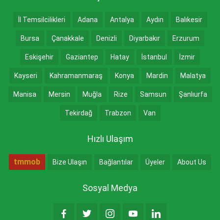
İl Temsilcilikleri
Adana
Antalya
Aydın
Balıkesir
Bursa
Çanakkale
Denizli
Diyarbakır
Erzurum
Eskişehir
Gaziantep
Hatay
İstanbul
İzmir
Kayseri
Kahramanmaraş
Konya
Mardin
Malatya
Manisa
Mersin
Muğla
Rize
Samsun
Şanlıurfa
Tekirdağ
Trabzon
Van
Hızlı Ulaşım
tmmob
Bize Ulaşın
Bağlantılar
Üyeler
About Us
Sosyal Medya