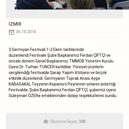
İZMİR
06.10.2016
3.Germiyan Festivali 1-2 Ekim tarihlerinde
düzenlendi.Festivale Şube Başkanımız Ferdan ÇİFTÇİ ve
önceki dönem Genel Başkanımız TMMOB Yönetim Kurulu
Üyesi Dr. Turhan TUNCER katıldılar. Yöresel ürünlerin
sergilendiği festivalde Şarap Yapım Atölyesi ve birçok
etkinlik düzenlendi. Germiyanın Toprak Anası Ayşe
KABASAKAL Teyzenin Kopanisti Peynirinin sırlarını anlattığı
Festivalde; Şube Başkanımız Ferdan ÇİFTÇİ, şubemiz üyesi
Süleyman ÖZERe emeklerinden dolayı teşekkürlerini sundu.
Okunma Sayısı:
305