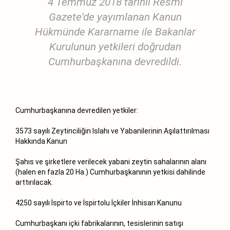
4 Temmuz 2018 tarihli Resmi
Gazete'de yayımlanan Kanun
Hükmünde Kararname ile Bakanlar
Kurulunun yetkileri doğrudan
Cumhurbaşkanına devredildi.
Cumhurbaşkanına devredilen yetkiler:
3573 sayılı Zeytinciliğin Islahı ve Yabanilerinin Aşılattırılması
Hakkında Kanun
Şahıs ve şirketlere verilecek yabani zeytin sahalarının alanı
(halen en fazla 20 Ha.) Cumhurbaşkanının yetkisi dahilinde
arttırılacak.
4250 sayılı İspirto ve İspirtolu İçkiler İnhisarı Kanunu
Cumhurbaşkanı içki fabrikalarının, tesislerinin satışı