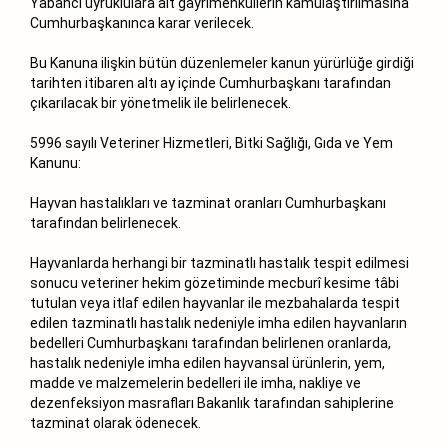
Yabancı uyruklulara ait gayrimenkullerin kamulaştırılmasına
Cumhurbaşkanınca karar verilecek.
Bu Kanuna ilişkin bütün düzenlemeler kanun yürürlüğe girdiği
tarihten itibaren altı ay içinde Cumhurbaşkanı tarafından
çıkarılacak bir yönetmelik ile belirlenecek.
5996 sayılı Veteriner Hizmetleri, Bitki Sağlığı, Gıda ve Yem
Kanunu:
Hayvan hastalıkları ve tazminat oranları Cumhurbaşkanı
tarafından belirlenecek.
Hayvanlarda herhangi bir tazminatlı hastalık tespit edilmesi
sonucu veteriner hekim gözetiminde mecburî kesime tâbi
tutulan veya itlaf edilen hayvanlar ile mezbahalarda tespit
edilen tazminatlı hastalık nedeniyle imha edilen hayvanların
bedelleri Cumhurbaşkanı tarafından belirlenen oranlarda,
hastalık nedeniyle imha edilen hayvansal ürünlerin, yem,
madde ve malzemelerin bedelleri ile imha, nakliye ve
dezenfeksiyon masrafları Bakanlık tarafından sahiplerine
tazminat olarak ödenecek.