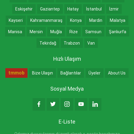
Eskişehir
Gaziantep
Hatay
İstanbul
İzmir
Kayseri
Kahramanmaraş
Konya
Mardin
Malatya
Manisa
Mersin
Muğla
Rize
Samsun
Şanlıurfa
Tekirdağ
Trabzon
Van
Hızlı Ulaşım
tmmob
Bize Ulaşın
Bağlantılar
Üyeler
About Us
Sosyal Medya
E-Liste
Odamız duyurularının düzenli olarak e-posta hesabınıza