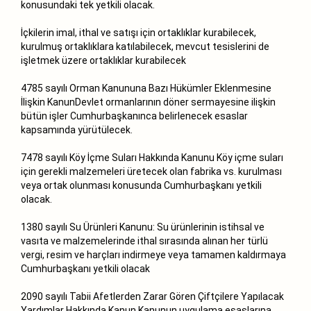
konusundaki tek yetkili olacak.
İçkilerin imal, ithal ve satışı için ortaklıklar kurabilecek,
kurulmuş ortaklıklara katılabilecek, mevcut tesislerini de
işletmek üzere ortaklıklar kurabilecek
4785 sayılı Orman Kanununa Bazı Hükümler Eklenmesine
İlişkin KanunDevlet ormanlarının döner sermayesine ilişkin
bütün işler Cumhurbaşkanınca belirlenecek esaslar
kapsamında yürütülecek.
7478 sayılı Köy İçme Suları Hakkında Kanunu Köy içme suları
için gerekli malzemeleri üretecek olan fabrika vs. kurulması
veya ortak olunması konusunda Cumhurbaşkanı yetkili
olacak.
1380 sayılı Su Ürünleri Kanunu: Su ürünlerinin istihsal ve
vasıta ve malzemelerinde ithal sırasında alınan her türlü
vergi, resim ve harçları indirmeye veya tamamen kaldırmaya
Cumhurbaşkanı yetkili olacak
2090 sayılı Tabii Afetlerden Zarar Gören Çiftçilere Yapılacak
Yardımlar Hakkında Kanun Kanunun uygulama esaslarına