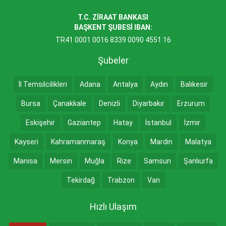
T.C. ZİRAAT BANKASI
BAŞKENT ŞUBESİ IBAN:
TR41 0001 0016 8339 0090 4551 16
Şubeler
İl Temsilcilikleri
Adana
Antalya
Aydın
Balıkesir
Bursa
Çanakkale
Denizli
Diyarbakır
Erzurum
Eskişehir
Gaziantep
Hatay
İstanbul
İzmir
Kayseri
Kahramanmaraş
Konya
Mardin
Malatya
Manisa
Mersin
Muğla
Rize
Samsun
Şanlıurfa
Tekirdağ
Trabzon
Van
Hızlı Ulaşım