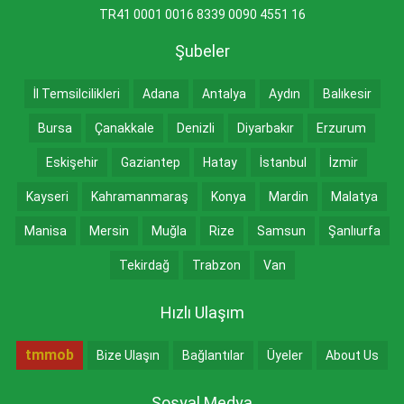
TR41 0001 0016 8339 0090 4551 16
Şubeler
İl Temsilcilikleri
Adana
Antalya
Aydın
Balıkesir
Bursa
Çanakkale
Denizli
Diyarbakır
Erzurum
Eskişehir
Gaziantep
Hatay
İstanbul
İzmir
Kayseri
Kahramanmaraş
Konya
Mardin
Malatya
Manisa
Mersin
Muğla
Rize
Samsun
Şanlıurfa
Tekirdağ
Trabzon
Van
Hızlı Ulaşım
tmmob
Bize Ulaşın
Bağlantılar
Üyeler
About Us
Sosyal Medya