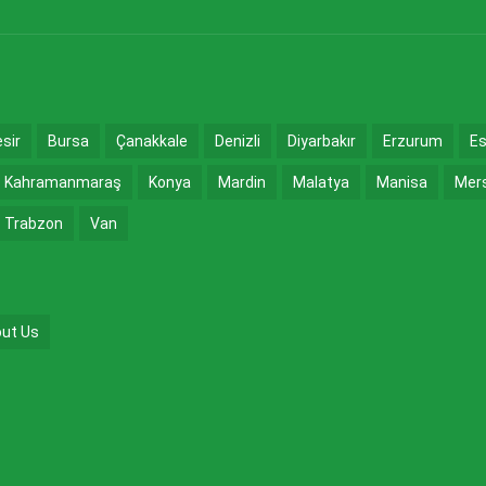
esir
Bursa
Çanakkale
Denizli
Diyarbakır
Erzurum
Es
Kahramanmaraş
Konya
Mardin
Malatya
Manisa
Mer
Trabzon
Van
ut Us