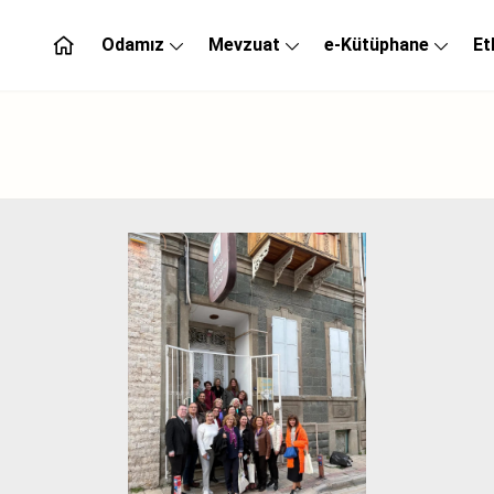
Odamız
Mevzuat
e-Kütüphane
Et