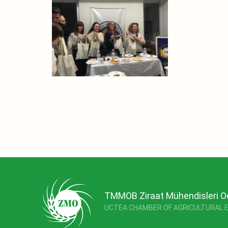
TMMOB Ziraat Mühendisleri O
UCTEA CHAMBER OF AGRICULTURAL 