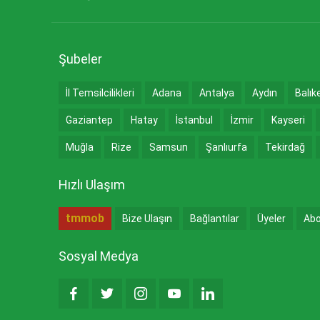
Şubeler
İl Temsilcilikleri
Adana
Antalya
Aydın
Balık
Gaziantep
Hatay
İstanbul
İzmir
Kayseri
Muğla
Rize
Samsun
Şanlıurfa
Tekirdağ
Hızlı Ulaşım
tmmob
Bize Ulaşın
Bağlantılar
Üyeler
Abo
Sosyal Medya